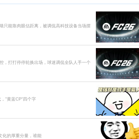
只能靠肉眼估距离，被调侃高科技设备当场摆
，打打停停轮换出场，球迷调侃全队人手一个
"黄蓝CP"四个字
文化的厚重分量，谁能