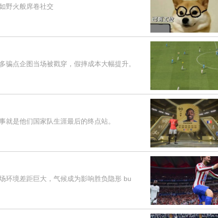
"如野火般席卷社交
骗点企图当场被戳穿，假摔成本大幅提升。
就是他们国家队生涯最后的终点站。
环境差距巨大，气候成为影响胜负隐形 bu