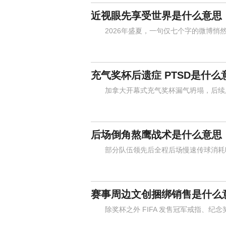
近视眼先享受世界是什么意思
2026年盛夏，一句仅七个字的微博悄然
充气奖杯后遗症 PTSD是什么
加拿大开幕式充气奖杯漏气坍塌，后续所
后场倒角熬鹰战术是什么意思
部分队伍领先后全程后场慢速传球消耗时
赛事周边文创捆绑销售是什么
除奖杯之外 FIFA 发售冠军戒指、纪