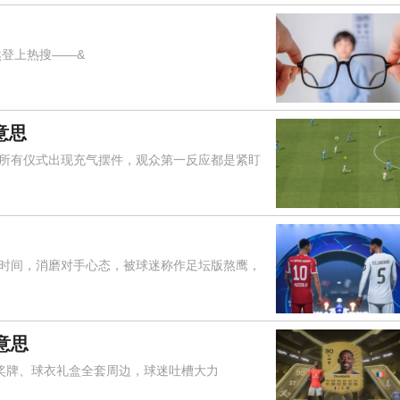
登上热搜——&
意思
有仪式出现充气摆件，观众第一反应都是紧盯
间，消磨对手心态，被球迷称作足坛版熬鹰，
意思
念奖牌、球衣礼盒全套周边，球迷吐槽大力