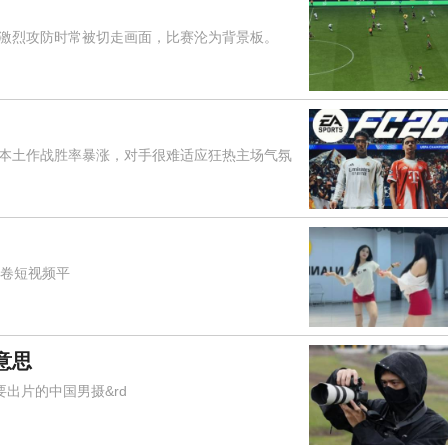
烈攻防时常被切走画面，比赛沦为背景板。
土作战胜率暴涨，对手很难适应狂热主场气氛
席卷短视频平
意思
要出片的中国男摄&rd