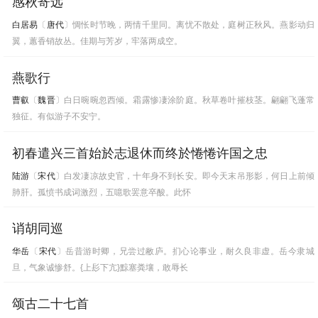
感秋寄远
白居易
〔
唐代
〕惆怅时节晚，两情千里同。离忧不散处，庭树正秋风。燕影动归
翼，蕙香销故丛。佳期与芳岁，牢落两成空。
燕歌行
曹叡
〔
魏晋
〕白日晼晼忽西倾。霜露惨凄涂阶庭。秋草卷叶摧枝茎。翩翩飞蓬常
独征。有似游子不安宁。
初春遣兴三首始於志退休而终於惓惓许国之忠
陆游
〔
宋代
〕白发凄凉故史官，十年身不到长安。即今天末吊形影，何日上前倾
肺肝。孤愤书成词激烈，五噫歌罢意卒酸。此怀
诮胡同巡
华岳
〔
宋代
〕岳昔游时卿，兄尝过敝庐。扪心论事业，耐久良非虚。岳今隶城
旦，气象诚惨舒。{上髟下亢}黥塞粪壤，敢辱长
颂古二十七首