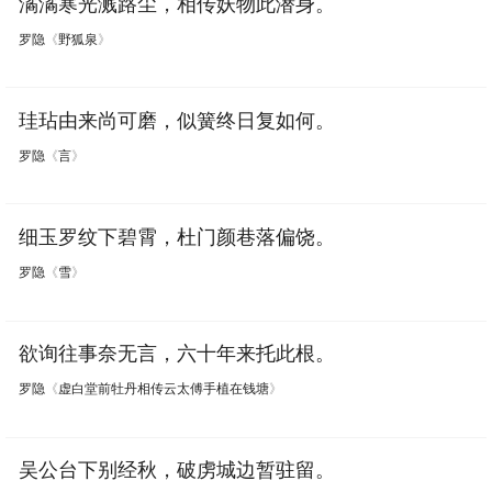
潏潏寒光溅路尘，相传妖物此潜身。
罗隐
《
野狐泉
》
珪玷由来尚可磨，似簧终日复如何。
罗隐
《
言
》
细玉罗纹下碧霄，杜门颜巷落偏饶。
罗隐
《
雪
》
欲询往事奈无言，六十年来托此根。
罗隐
《
虚白堂前牡丹相传云太傅手植在钱塘
》
吴公台下别经秋，破虏城边暂驻留。