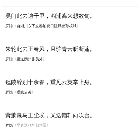
贺铸
张说
卢纶
陈允平
吴门此去逾千里，湘浦离来想数旬。
范仲淹
柳永
高适
诗经
韦庄
罗隐
《
自湘川东下立春泊夏口阻风登孙权城
》
元好问
方干
周邦彦
曹勋
朱轮此去正春风，且驻青云听断蓬。
张九龄
储光羲
黄庭坚
罗隐
《
重送朗州张员外
》
锺陵醉别十余春，重见云英掌上身。
罗隐
《
赠妓云英
》
萧萧羸马正尘埃，又送輶轩向吹台。
罗隐
《早春送张坤归大梁》