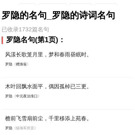
重阳节
西湖
长城
春雨
松树
陆游
纳兰性德
陶渊明
刘禹锡
罗隐的名句_罗隐的诗词名句
秋雨
长江
荀子
孟子
山水
孟浩然
王维
司马迁
佚名
已收录1732篇名句
黄鹤楼
梅花
哲理
洞庭湖
罗隐名句(第1页)：
王安石
齐己
元稹
韦应物
增广贤文
谷雨
黄山
动物
风漾长歌笼月里，梦和春雨昼眠时。
贯休
吴文英
刘长卿
孟郊
罗隐
《
赠渔翁
》
竹子
春风
围炉夜话
大雁
皎然
韩愈
姚合
岑参
钱起
论语
读书
韩非子
桃花
七夕
木叶回飘水面平，偶因孤棹已三更。
陆龟蒙
许浑
权德舆
罗隐
罗隐
《
中元夜泊淮口
》
诗经
庐山
荷花
黄河
节日
刘辰翁
张籍
张炎
贾岛
王建
战争
墨子
励志
写鸟
人物
檐前飞雪扇前尘，千里移添上苑春。
温庭筠
赵长卿
皮日休
王哲
罗隐
《镇海军所贡》
白露
老子
立春