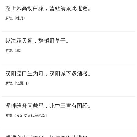
湖上风高动白蘋，暂延清景此逡巡。
罗隐
《
咏月
》
越海霜天暮，辞韬野草干。
罗隐
《
鹰
》
汉阳渡口兰为舟，汉阳城下多酒楼。
罗隐
《
忆夏口
》
溪畔维舟问戴星，此中三害有图经。
罗隐
《
夜泊义兴戏呈邑宰
》