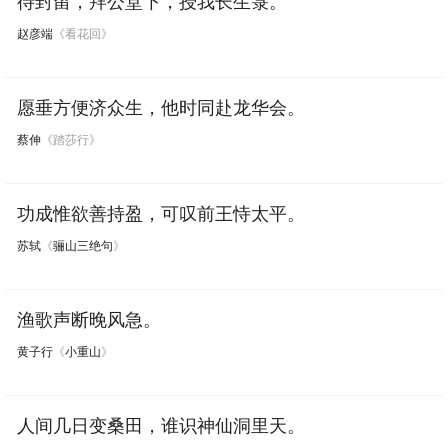
待封留，拜公堂下，授我长生箓。
赵彦端
《看花回》
愿垂方便济众生，他时同赴龙华会。
蔡伸
《踏莎行》
功成惟欲善持盈，可叹前王恃太平。
苏轼
《
骊山三绝句
》
渔歌声断晚风急。
黄子行
《
小重山
》
人间几日变桑田，谁识神仙洞里天。