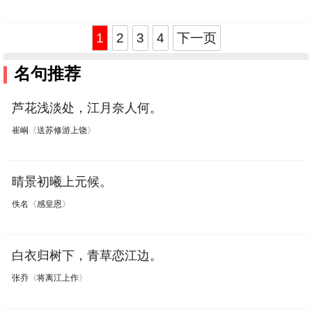
1
2
3
4
下一页
名句推荐
芦花浅淡处，江月奈人何。
崔峒
《
送苏修游上饶
》
晴景初曦上元候。
佚名
《
感皇恩
》
白衣归树下，青草恋江边。
张乔
《
将离江上作
》