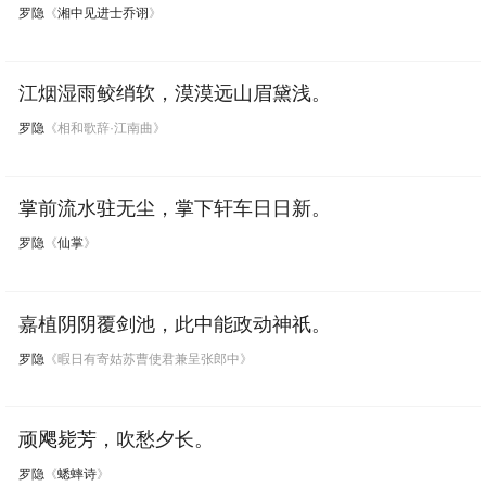
罗隐
《
湘中见进士乔诩
》
江烟湿雨鲛绡软，漠漠远山眉黛浅。
罗隐
《相和歌辞·江南曲》
掌前流水驻无尘，掌下轩车日日新。
罗隐
《
仙掌
》
嘉植阴阴覆剑池，此中能政动神祇。
罗隐
《暇日有寄姑苏曹使君兼呈张郎中》
顽飔毙芳，吹愁夕长。
罗隐
《
蟋蟀诗
》