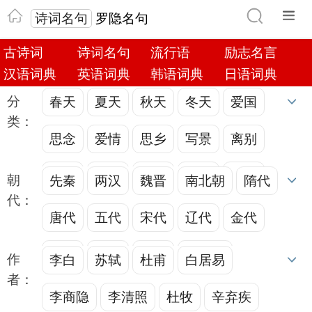
诗词名句
罗隐名句
古诗词
诗词名句
流行语
励志名言
汉语词典
英语词典
韩语词典
日语词典
分
春天
夏天
秋天
冬天
爱国
类：
思念
爱情
思乡
写景
离别
月亮
写雪
写花
写水
写雨
朝
先秦
两汉
魏晋
南北朝
隋代
代：
写山
菊花
古籍
抒情
寒食
唐代
五代
宋代
辽代
金代
清明节
伤感
天气
人生
四季
元代
明代
清代
近现代
作
李白
苏轼
杜甫
白居易
者：
枫叶
瀑布
相思
植物
三峡
李商隐
李清照
杜牧
辛弃疾