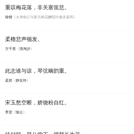
重叹梅花落，非关塞笛悲。
徐锴
《太傅相公与家兄梅花酬唱许缀末篇再》
柔橹悲声顿发。
方千里
《
浪淘沙
》
此志谁与谅，琴弦幽韵重。
孟郊
《
静女吟
》
宋玉愁空断，娇饶粉自红。
李贺
《
恼公
》