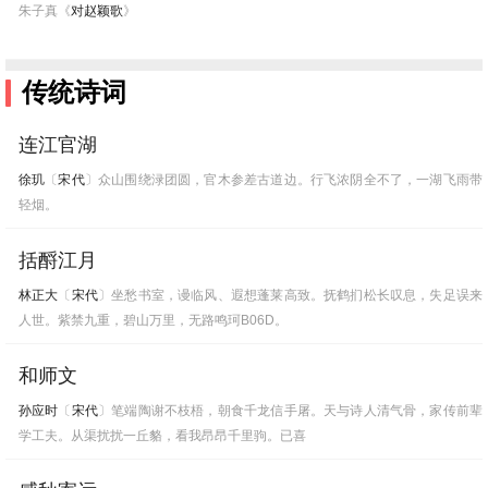
朱子真《
对赵颖歌
》
传统诗词
连江官湖
徐玑
〔
宋代
〕众山围绕渌团圆，官木参差古道边。行飞浓阴全不了，一湖飞雨带
轻烟。
括酹江月
林正大
〔
宋代
〕坐愁书室，谩临风、遐想蓬莱高致。抚鹤扪松长叹息，失足误来
人世。紫禁九重，碧山万里，无路鸣珂B06D。
和师文
孙应时
〔
宋代
〕笔端陶谢不枝梧，朝食千龙信手屠。天与诗人清气骨，家传前辈
学工夫。从渠扰扰一丘貉，看我昂昂千里驹。已喜