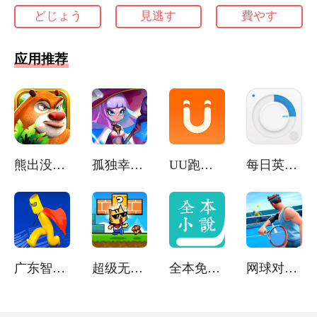
どじょう
見逃す
費やす
应用推荐
熊出没森林勇士免费版
孤独幸存者
UU跑腿官方版
每日英语听力
广东智通人才招聘服务网
超级无敌猫里奥
全本免费小说新闻阅读器
网球对战模拟