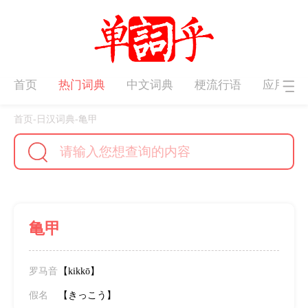
首页
热门词典
中文词典
梗流行语
应用下
首页
-
日汉词典
-
亀甲
亀甲
罗马音
【kikkō】
假名
【きっこう】