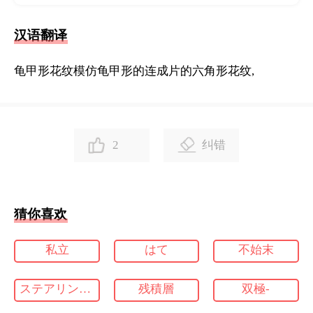
汉语翻译
龟甲形花纹模仿龟甲形的连成片的六角形花纹,
2
纠错
猜你喜欢
私立
はて
不始末
ステアリング ロック
残積層
双極-