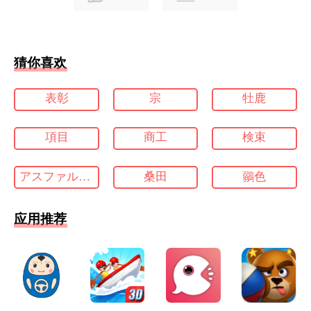
猜你喜欢
表彰
宗
牡鹿
項目
商工
検束
アスファルト コンクリート
桑田
鶸色
应用推荐