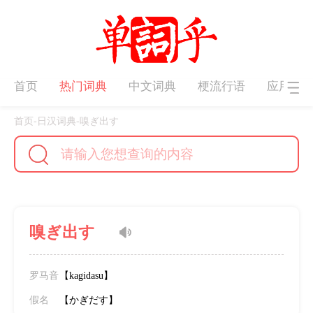
首页
热门词典
中文词典
梗流行语
应用下
首页
-
日汉词典
-
嗅ぎ出す
嗅ぎ出す
罗马音
【kagidasu】
假名
【かぎだす】