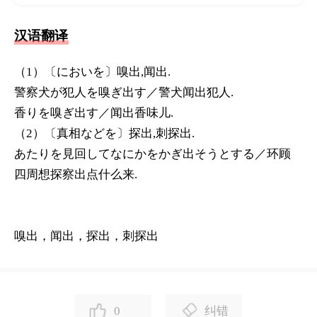
汉语翻译
（1）〔においを〕嗅出,闻出.
警察犬が犯人を嗅ぎ出す／警犬闻出犯人.
香りを嗅ぎ出す／闻出香味儿.
（2）〔真相などを〕探出,刺探出.
あたりを見回してなにかをかぎ出そうとする／环顾
四周想探察出点什么来.
嗅出，闻出，探出，刺探出
0
纠错