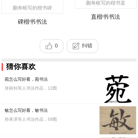
蒯寿枢写的楷书直
蒯寿枢写的楷书碑
直楷书书法
碑楷书书法
0
纠错
猜你喜欢
菀怎么写好看，菀书法
张裕钊等人书法作品，12图
敏怎么写好看，敏书法
孙承泽等人书法作品，58图