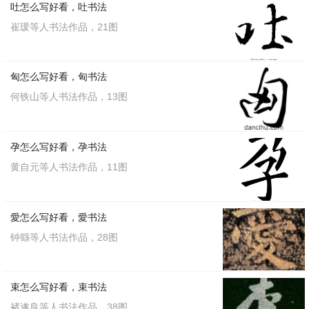
吐怎么写好看，吐书法
崔瑗等人书法作品，21图
匈怎么写好看，匈书法
何铁山等人书法作品，13图
周越写的楷书粲
周越写的楷书不
粲楷书书法
孕怎么写好看，孕书法
不楷书书法
黄自元等人书法作品，11图
周越的草书书法
更多
愛怎么写好看，愛书法
钟繇等人书法作品，28图
束怎么写好看，束书法
褚遂良等人书法作品，38图