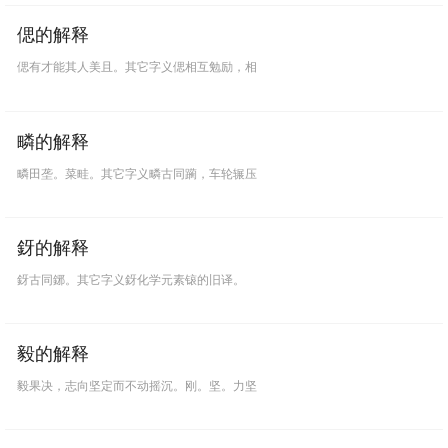
偲的解释
偲有才能其人美且。其它字义偲相互勉励，相
疄的解释
疄田垄。菜畦。其它字义疄古同躏，车轮辗压
釾的解释
釾古同鋣。其它字义釾化学元素锿的旧译。
毅的解释
毅果决，志向坚定而不动摇沉。刚。坚。力坚