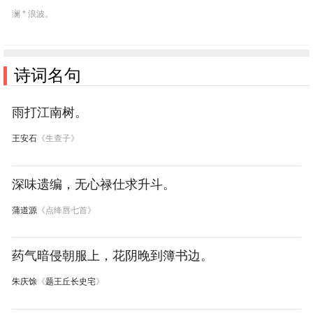
澜 * 浪波。
诗词名句
雨打江南树。
王安石
《生查子》
深味遗编，无心禄仕求升斗。
蒲道源
《点绛唇七首》
药气暗侵朝服上，花阴晚到簿书边。
朱庆馀
《
题王丘长史宅
》