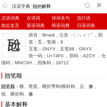
汉语字典
瓰的解释
汉语词典
古诗词
诗词名句
流行语
励志名言
英语词典
韩语词典
日语词典
拼音：fēnwǎ，注音：ㄈㄣㄨㄚˇ ，部
瓰
首：瓦，笔画：8
五笔：GNYV，五笔98：GNYV
统一码：U+74F0 ，郑码：AZOY ，仓
颉码：MNCSH ，四角码：18712
瓰笔顺
瓰笔顺
：横、竖提、横折弯钩/横斜钩、点、撇 、
捺、横折钩、撇
基本解释