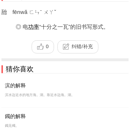
瓰 fēnwǎ ㄈㄣˉ ㄨㄚˇ
◎ 电
功率
“十分之一瓦”的旧书写形式。
0
纠错/补充
猜你喜欢
滨的解释
滨水边近水的地方海。湖。靠近水边海。湖。
鐲的解释
鐲见镯。