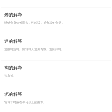
鳡的解释
鱤鳡鱼身体长而大，性凶猛，捕食其他鱼类，
迴的解释
迴翻轉旋轉。爾雅釋天迴風為飄。返回掉轉。
裪的解释
裪衣袖。
轭的解释
轭驾车时搁在牛马颈上的曲木。