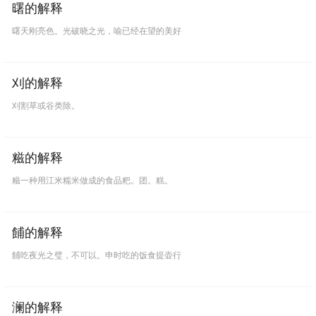
曙的解释
曙天刚亮色。光破晓之光，喻已经在望的美好
刈的解释
刈割草或谷类除。
糍的解释
糍一种用江米糯米做成的食品粑。团。糕。
餔的解释
餔吃夜光之璧，不可以。申时吃的饭食提壶行
澜的解释