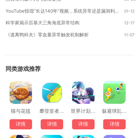
YouTube惊现“长达140年”视频，系统异常还是漏洞利用？‌
01-12
科学家揭示百慕大三角海底异常结构‌
12-17
《逃离鸭科夫》零血量异常触发机制解析‌
11-07
同类游戏推荐
猫与花毯
攀登皇者游戏
世界计划彩色舞台3D
躲避球乱斗场
详情
详情
详情
详情