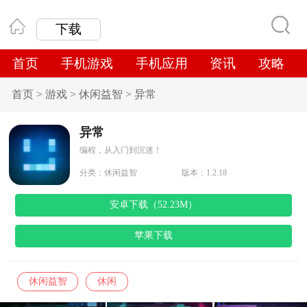
下载
首页
手机游戏
手机应用
资讯
攻略
首页
>
游戏
>
休闲益智
>
异常
异常
编程，从入门到沉迷！
分类：
休闲益智
版本：1.2.18
安卓下载（52.23M）
苹果下载
休闲益智
休闲