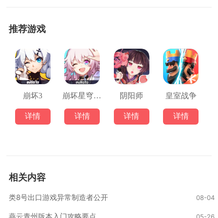
推荐游戏
崩坏3
崩坏星穹铁道
阴阳师
皇室战争
详情
详情
详情
详情
相关内容
类8号出口游戏异常制造者公开
08-04
燕云青州版本入门攻略要点
05-26