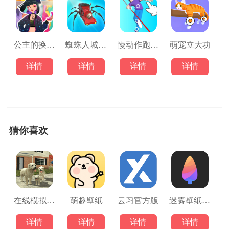
公主的换装舞会小游戏
蜘蛛人城市穿越游戏
慢动作跑酷游戏
萌宠立大功
详情
详情
详情
详情
猜你喜欢
在线模拟狗中文版
萌趣壁纸
云习官方版
迷雾壁纸高清版
详情
详情
详情
详情