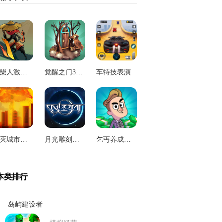
火柴人激斗英雄
觉醒之门3悖论
车特技表演
毁灭城市无敌版
月光雕刻师3D
乞丐养成日记游戏
本类排行
岛屿建设者