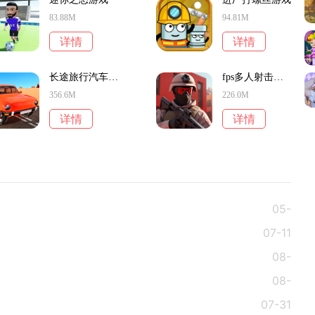
83.88M
94.81M
详情
详情
长途旅行汽车旅行游戏
fps多人射击游戏2024
356.6M
226.0M
详情
详情
05-
07-11
13
08-
08-
06
07-31
04