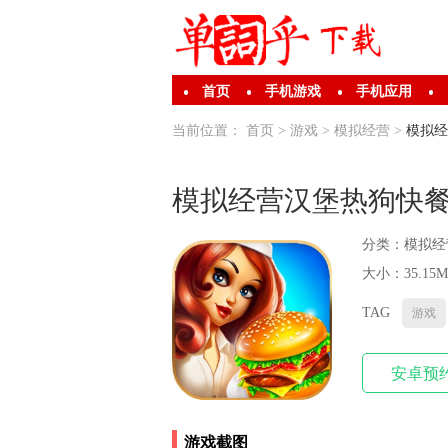
首页
手机游戏
手机应用
当前位置：
首页
>
游戏
>
模拟经营
>
模拟经
模拟经营汉堡热狗快
分类：
模拟经
大小：35.15M
TAG
游戏
安卓预
游戏截图