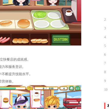
2
3
4
5
6
立快餐店的成就感。
7
能力和服务意识。
8
中不断提升技能水平。
9
经营体验。
10