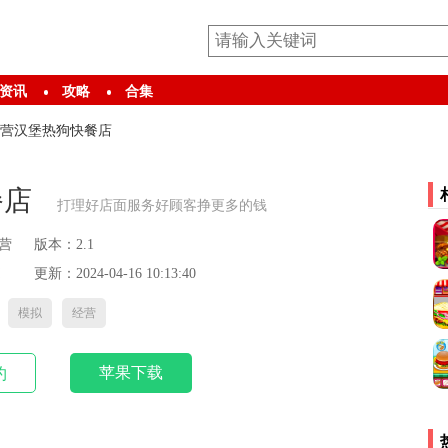
资讯
攻略
合集
营汉堡热狗快餐店
餐店
打理好店面服务好顾客挣更多的钱
营
版本：2.1
更新：2024-04-16 10:13:40
模拟
经营
苹果下载
约