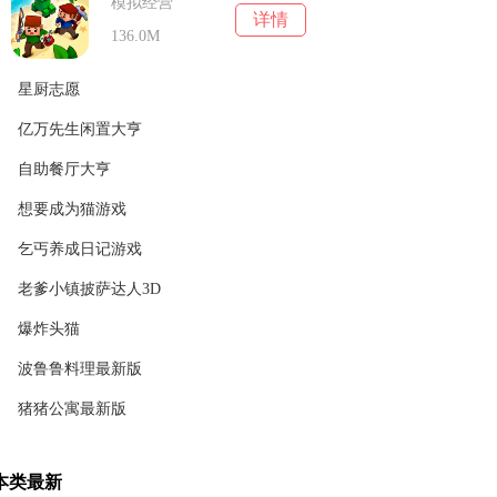
模拟经营
详情
136.0M
星厨志愿
亿万先生闲置大亨
模拟经营
详情
183M
自助餐厅大亨
模拟经营
详情
184.58M
想要成为猫游戏
模拟经营
详情
46.97M
乞丐养成日记游戏
模拟经营
详情
61.95M
老爹小镇披萨达人3D
模拟经营
详情
30.94M
爆炸头猫
模拟经营
详情
92.69M
波鲁鲁料理最新版
模拟经营
详情
46.53M
猪猪公寓最新版
模拟经营
详情
13.23M
模拟经营
详情
本类最新
69.39MB