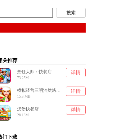
相关推荐
烹饪大师：快餐店
详情
73.25M
模拟经营三明治烘烤快餐店
详情
15.3 MB
汉堡快餐店
详情
28.13M
热门下载