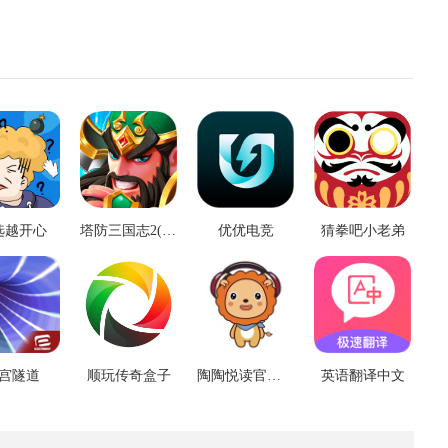
选越开心
塔防三国志2(官网版)
优优电竞
猜拳吧小老弟
宫隧道
顺玩传奇盒子
陶陶悦读官方版
英语翻译中文