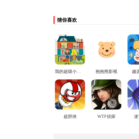
猜你喜欢
我的超级小镇公寓
抱抱熊影视
越
超胆侠
WTF侦探
迷