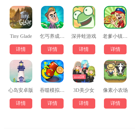
Tiny Glade
乞丐养成日记游戏
深井蛙游戏
老爹小镇披萨达人3D
详情
详情
详情
详情
心岛安卓版
吞噬模拟器3D
3D美少女
像素小农场
详情
详情
详情
详情