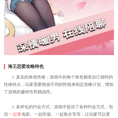
海王恋爱攻略特色
1. 真实的角色性格：游戏中的每个角色都有自己独特的
性格特点，玩家需要根据不同的性格来制定攻略计划，增加
了游戏的趣味性和挑战性。
2. 多样化的约会方式：游戏中提供了各种约会方式，包
括
一起看
电影、一起吃饭、一起散步等等，让玩家可以更