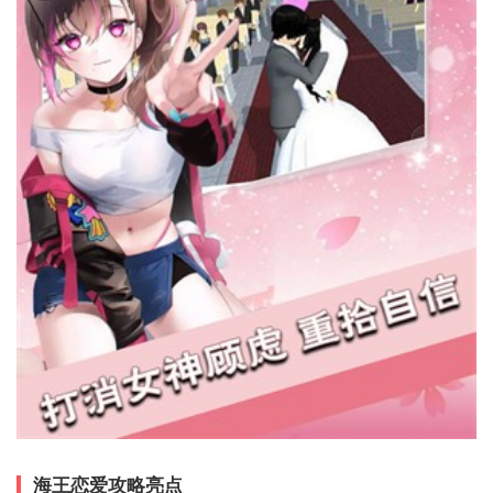
海王恋爱攻略亮点