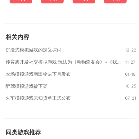
相关内容
‌沉浸式模拟游戏的定义探讨‌
12-22
传育碧开发社交模拟游戏 玩法为《动物森友会》+《我的世界》
11-27
农场模拟游戏南田物语下月发布
01-18
醉驾模拟游戏被下架
10-25
火车模拟游戏未知货单正式公布
07-21
同类游戏推荐