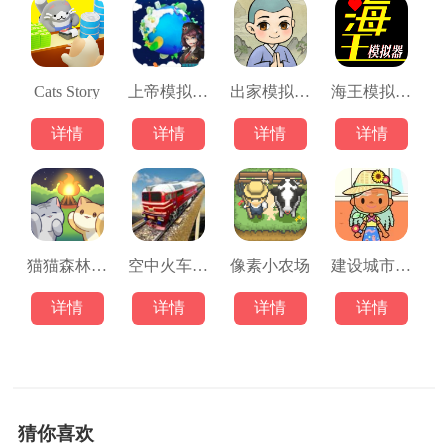
Cats Story
上帝模拟器2024
出家模拟器3D
海王模拟器游戏
详情
详情
详情
详情
猫猫森林历险手游
空中火车模拟器
像素小农场
建设城市模拟器
详情
详情
详情
详情
猜你喜欢