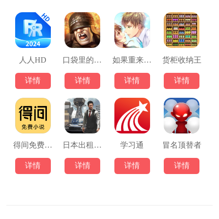
人人HD
口袋里的战争将军
如果重来3D
货柜收纳王
详情
详情
详情
详情
得间免费小说阅读
日本出租车模拟器
学习通
冒名顶替者
详情
详情
详情
详情