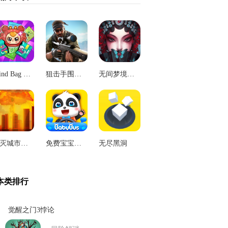
Blind Bag Game
狙击手围攻游戏
无间梦境来生戏
毁灭城市无敌版
免费宝宝巴士大全
无尽黑洞
本类排行
觉醒之门3悖论