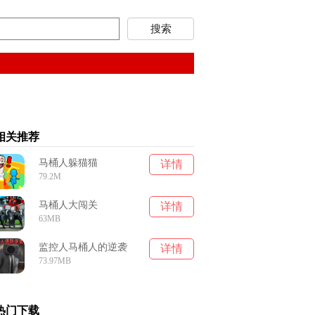
相关推荐
马桶人躲猫猫
详情
79.2M
马桶人大闯关
详情
63MB
监控人马桶人的逆袭
详情
73.97MB
热门下载