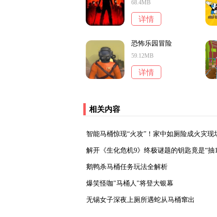
68.4MB
详情
恐怖乐园冒险
59.12MB
详情
相关内容
‌智能马桶惊现“火攻”！家中如厕险成火灾现
解开《生化危机9》终极谜题的钥匙竟是“抽15
鹅鸭杀马桶任务玩法全解析
爆笑怪咖"马桶人"将登大银幕
‌无锡女子深夜上厕所遇蛇从马桶窜出