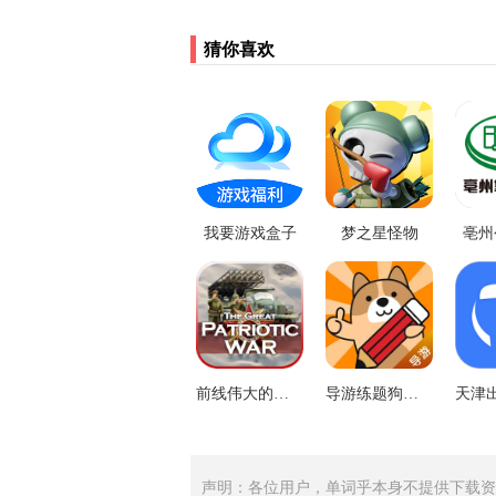
猜你喜欢
我要游戏盒子
梦之星怪物
亳州
前线伟大的卫国战争官方版
导游练题狗题库
声明：各位用户，单词乎本身不提供下载资