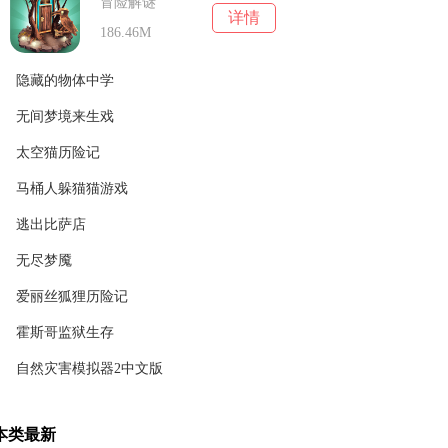
冒险解谜
详情
186.46M
隐藏的物体中学
无间梦境来生戏
冒险解谜
详情
159.70M
太空猫历险记
冒险解谜
详情
148.31M
马桶人躲猫猫游戏
冒险解谜
详情
32.55M
逃出比萨店
冒险解谜
详情
18.30M
无尽梦魇
冒险解谜
详情
43.16M
爱丽丝狐狸历险记
冒险解谜
详情
449.6 MB
霍斯哥监狱生存
冒险解谜
详情
20.36M
自然灾害模拟器2中文版
冒险解谜
详情
103.88 MB
冒险解谜
详情
本类最新
96.33M