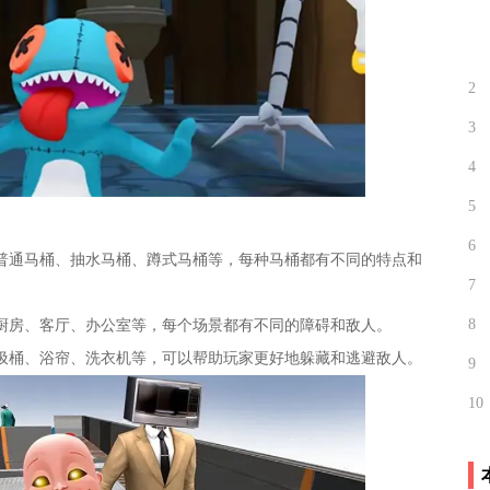
2
3
4
5
6
如普通马桶、抽水马桶、蹲式马桶等，每种马桶都有不同的特点和
7
8
、厨房、客厅、办公室等，每个场景都有不同的障碍和敌人。
垃圾桶、浴帘、洗衣机等，可以帮助玩家更好地躲藏和逃避敌人。
9
10