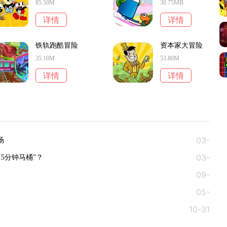
85.50M
30.75MB
详情
详情
铁轨跑酷冒险
资本家大冒险
35.10M
53.80M
详情
详情
03-
场
03-
20
分钟马桶”？‌
09-
03
05-
22
10-31
23