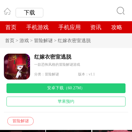
下载
首页
手机游戏
手机应用
资讯
攻略
首页
>
游戏
>
冒险解谜
>
红嫁衣密室逃脱
红嫁衣密室逃脱
一款恐怖风格的冒险解谜游戏
分类：
冒险解谜
版本：v1.1
安卓下载（60.27M）
苹果预约
冒险解谜