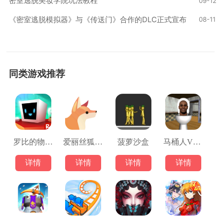
密室逃脱美妆学院玩法教程
09-12
《密室逃脱模拟器》与《传送门》合作的DLC正式宣布
08-11
同类游戏推荐
罗比的物理冒险游戏
爱丽丝狐狸历险记
菠萝沙盒
马桶人VS摄像人
详情
详情
详情
详情