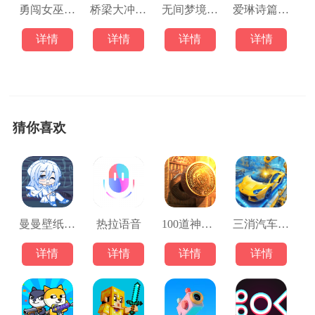
勇闯女巫塔3D
桥梁大冲刺游戏
无间梦境来生戏
爱琳诗篇游戏
详情
详情
详情
详情
猜你喜欢
曼曼壁纸最新版
热拉语音
100道神秘的门3
三消汽车改装工厂
详情
详情
详情
详情