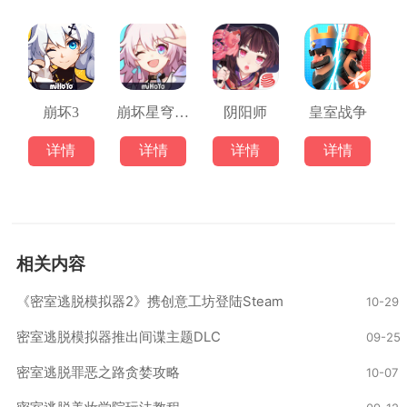
崩坏3
崩坏星穹铁道
阴阳师
皇室战争
详情
详情
详情
详情
相关内容
‌《密室逃脱模拟器2》携创意工坊登陆Steam
10-29
密室逃脱模拟器推出间谍主题DLC
09-25
密室逃脱罪恶之路贪婪攻略
10-07