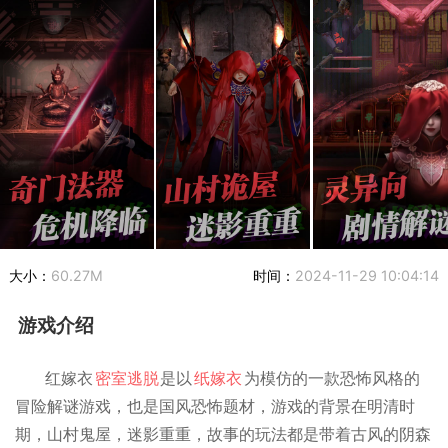
大小：
60.27M
时间：
2024-11-29 10:04:14
游戏介绍
红嫁衣
密室逃脱
是以
纸嫁衣
为模仿的一款恐怖风格的
冒险解谜游戏，也是国风恐怖题材，游戏的背景在明清时
期，山村鬼屋，迷影重重，故事的玩法都是带着古风的阴森