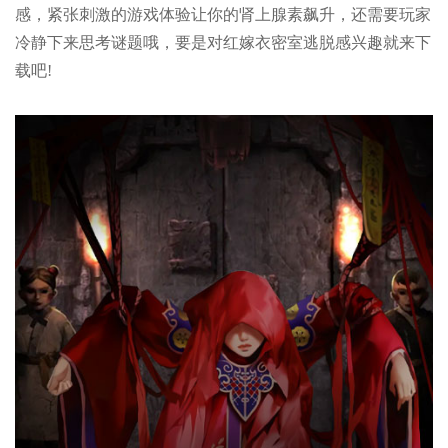
感，紧张刺激的游戏体验让你的肾上腺素飙升，还需要玩家
冷静下来思考谜题哦，要是对红嫁衣密室逃脱感兴趣就来下
载吧!