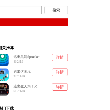
相关推荐
逃出黑洞Sprocket
详情
46.24M
逃出这困境
详情
37.76MB
逃出生天为了光
详情
61.26MB
热门下载