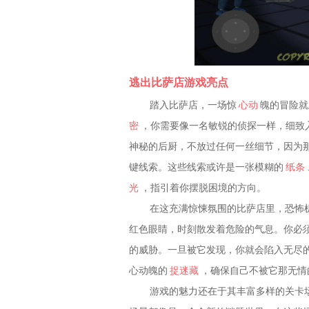
逃出比萨店游戏亮点
踏入比萨店，一场惊
心动
魄的冒险就
密
，你需要像一名敏锐的侦探一样，细致
神秘的后厨，不放过任何一丝细节，因为
键线索。这些线索或许是一张模糊的
纸条
光
，指引着你摆脱困境的方向。
在这充满惊悚氛围的比萨店里，恐怖
红色眼睛，时刻散发着危险的气息。你必
的威胁。一旦被它发现，你就会陷入无尽
心动魄的
捉迷藏
，确保自己不被它那无情
游戏的魅力还在于其丰富多样的关卡