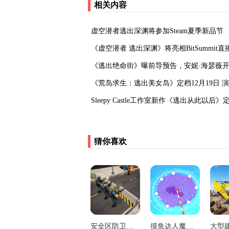
相关内容
虚空潜者逃出深渊将参加Steam夏季新品节
《虚空潜者 逃出深渊》将亮相BitSummit直
‌《逃出绝命街》曝前导预告，安妮·海瑟薇
《荒岛求生：逃出美女岛》定档12月19日 
Sleepy Castle工作室新作《逃出从此以后》定
猜你喜欢
安全区防卫队游戏
摸鱼达人魔性撒网