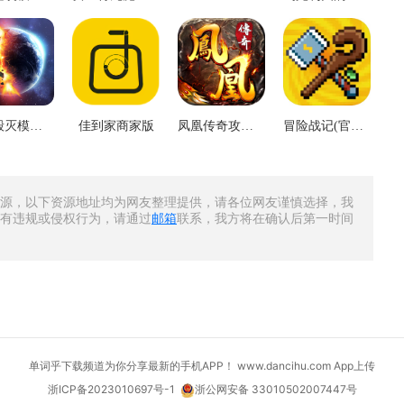
星球毁灭模拟器经营
佳到家商家版
凤凰传奇攻速魂环版
冒险战记(官网版)
源，以下资源地址均为网友整理提供，请各位网友谨慎选择，我
有违规或侵权行为，请通过
邮箱
联系，我方将在确认后第一时间
单词乎下载频道为你分享最新的手机APP！ www.dancihu.com
App上传
浙ICP备2023010697号-1
浙公网安备 33010502007447号