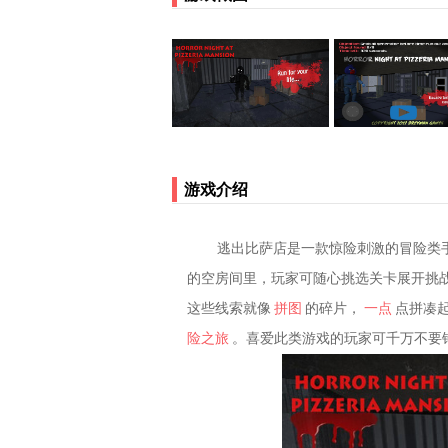
游戏介绍
逃出比萨店是一款惊险刺激的冒险类
的空房间里，玩家可随心挑选关卡展开挑
这些线索就像
拼图
的碎片，
一点
点拼凑
险之旅
。喜爱此类游戏的玩家可千万不要