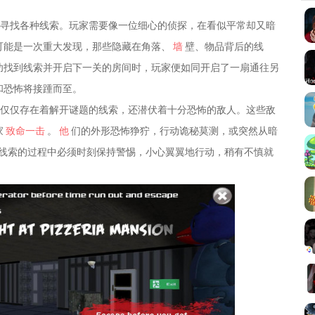
来寻找各种线索。玩家需要像一位细心的侦探，在看似平常却又暗
可能是一次重大发现，那些隐藏在角落、
墙
壁、物品背后的线
功找到线索并开启下一关的房间时，玩家便如同开启了一扇通往另
和恐怖将接踵而至。
不仅仅存在着解开谜题的线索，还潜伏着十分恐怖的敌人。这些敌
家
致命一击
。
他
们的外形恐怖狰狞，行动诡秘莫测，或突然从暗
线索的过程中必须时刻保持警惕，小心翼翼地行动，稍有不慎就