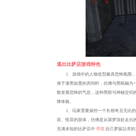
逃出比萨店游戏特色
1、游戏中的人物造型极具恐怖氛围
身于漆黑如墨的房间时，仿佛与黑暗融为
散发着恐怖的气息，这种黑暗与神秘交织
悚体验。
2、玩家需要操控一个长相奇丑无比
容、怪异的肢体，仿佛是从噩梦深处走出
充满未知的比萨店中
寻找
自己梦寐以求的