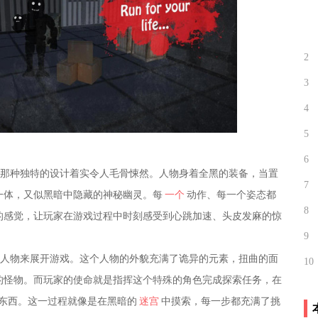
2
3
4
5
6
，那种独特的设计着实令人毛骨悚然。人物身着全黑的装备，当置
7
一体，又似黑暗中隐藏的神秘幽灵。每
一个
动作、每一个姿态都
8
的感觉，让玩家在游戏过程中时刻感受到心跳加速、头皮发麻的惊
9
的人物来展开游戏。这个人物的外貌充满了诡异的元素，扭曲的面
10
的怪物。而玩家的使命就是指挥这个特殊的角色完成探索任务，在
东西。这一过程就像是在黑暗的
迷宫
中摸索，每一步都充满了挑