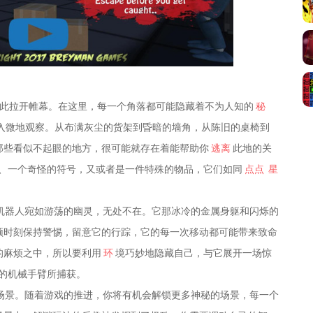
此拉开帷幕。在这里，每一个角落都可能隐藏着不为人知的
秘
入微地观察。从布满灰尘的货架到昏暗的墙角，从陈旧的桌椅到
那些看似不起眼的地方，很可能就存在着能帮助你
逃离
此地的关
、一个奇怪的符号，又或者是一件特殊的物品，它们如同
点点
星
机器人宛如游荡的幽灵，无处不在。它那冰冷的金属身躯和闪烁的
须时刻保持警惕，留意它的行踪，它的每一次移动都可能带来致命
的麻烦之中，所以要利用
环
境巧妙地隐藏自己，与它展开一场惊
的机械手臂所捕获。
场景。随着游戏的推进，你将有机会解锁更多神秘的场景，每一个