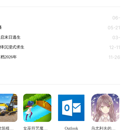
06-
05-21
10
播
03-
开启末日逃生
12-11
30
演绎沉浸式求生
11-26
档2026年
大型建筑模拟器
女巫符咒魔法神秘匹配3
Outlook
乌尤利夫的处方笺