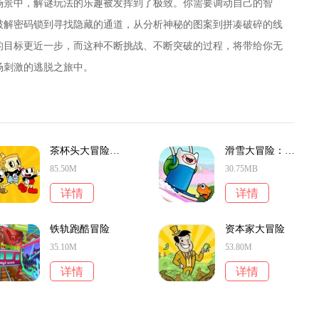
场景中，解谜玩法的乐趣被发挥到了极致。你需要调动自己的智
破解密码锁到寻找隐藏的通道，从分析神秘的图案到拼凑破碎的线
的目标更近一步，而这种不断挑战、不断突破的过程，将带给你无
场刺激的逃脱之旅中。
茶杯头大冒险解谜
滑雪大冒险：探险时光
85.50M
30.75MB
详情
详情
铁轨跑酷冒险
资本家大冒险
35.10M
53.80M
详情
详情