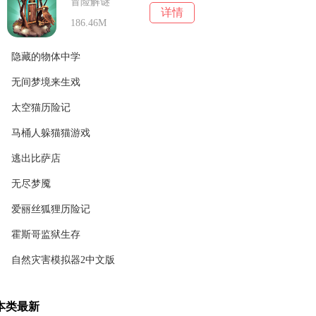
冒险解谜
详情
186.46M
隐藏的物体中学
无间梦境来生戏
冒险解谜
详情
159.70M
太空猫历险记
冒险解谜
详情
148.31M
马桶人躲猫猫游戏
冒险解谜
详情
32.55M
逃出比萨店
冒险解谜
详情
18.30M
无尽梦魇
冒险解谜
详情
43.16M
爱丽丝狐狸历险记
冒险解谜
详情
449.6 MB
霍斯哥监狱生存
冒险解谜
详情
20.36M
自然灾害模拟器2中文版
冒险解谜
详情
103.88 MB
冒险解谜
详情
本类最新
96.33M