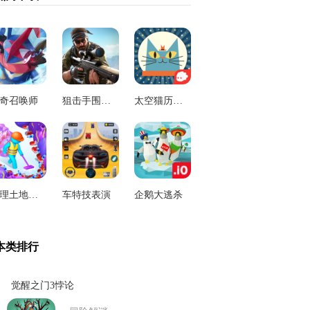
奇召唤师
狙击手围攻游戏
太空猫历险记
清理土地游戏
车特技表演
企鹅大逃杀
本类排行
觉醒之门3悖论