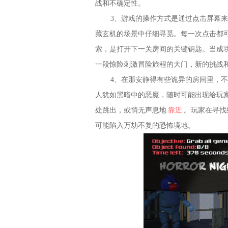
战和不确定性。
3、游戏的操作方式是通过点击屏幕
藏玄机的场景中仔细寻觅。每一次点击都
索，是打开下一关房间的关键钥匙。当成
一段惊险刺激冒险旅程的大门，新的挑战
4、在那安静得有些诡异的房间里，
人犹如黑暗中的恶魔，随时可能出现给玩
处跳出，或悄无声息地
靠近
。玩家在寻找
可能陷入万劫不复的恐怖境地。