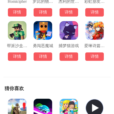
Homicipher
罗比的物理冒险游戏
杰利的世界正版
彩虹朋友时间挑战
详情
详情
详情
详情
帮派沙盒游戏
勇闯恶魔城
捕梦猫游戏
爱琳诗篇游戏
详情
详情
详情
详情
猜你喜欢