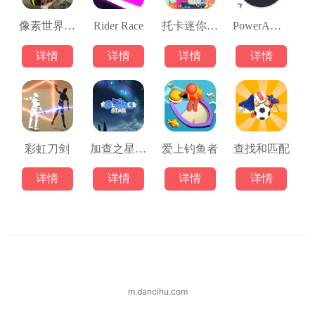
像素世界生存战场
Rider Race
托卡迷你城市探险
PowerAMP播放器
详情
详情
详情
详情
彩虹刀剑
加查之星3.4
爱上钓鱼者
查找和匹配
详情
详情
详情
详情
m.dancihu.com