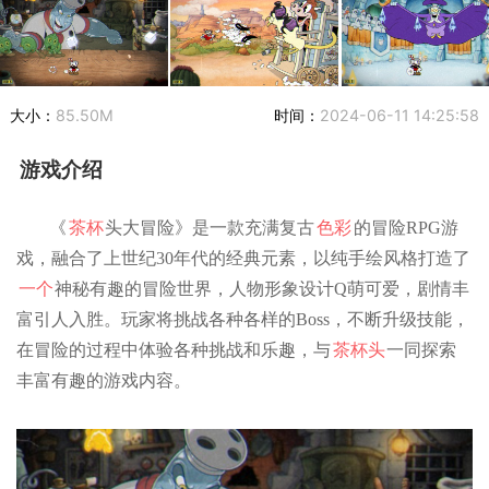
大小：
85.50M
时间：
2024-06-11 14:25:58
游戏介绍
《
茶杯
头大冒险》是一款充满复古
色彩
的冒险RPG游
戏，融合了上世纪30年代的经典元素，以纯手绘风格打造了
一个
神秘有趣的冒险世界，人物形象设计Q萌可爱，剧情丰
富引人入胜。玩家将挑战各种各样的Boss，不断升级技能，
在冒险的过程中体验各种挑战和乐趣，与
茶杯头
一同探索
丰富有趣的游戏内容。