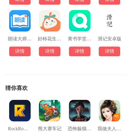
朗读大师安卓版
好柿花生安卓版
青书学堂学生端
滑记安卓版
详情
详情
详情
详情
猜你喜欢
RockRow Pro
熊大赛车记
恐怖躲猫猫二
我做夫人那些年最新版