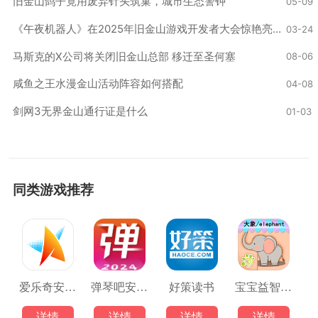
旧金山鸽子竟用废弃针头筑巢，城市生态警钟
05-09
《午夜机器人》在2025年旧金山游戏开发者大会惊艳亮相
03-24
马斯克的X公司将关闭旧金山总部 移迁至圣何塞
08-06
咸鱼之王水漫金山活动阵容如何搭配
04-08
剑网3无界金山通行证是什么
01-03
同类游戏推荐
爱乐奇安卓版
弹琴吧安卓版
好策读书
宝宝益智早教识字卡
详情
详情
详情
详情