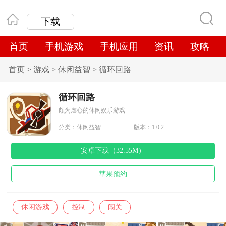
下载
首页
手机游戏
手机应用
资讯
攻略
首页
>
游戏
>
休闲益智
>
循环回路
循环回路
颇为虐心的休闲娱乐游戏
分类：
休闲益智
版本：1.0.2
安卓下载（32.55M）
苹果预约
休闲游戏
控制
闯关