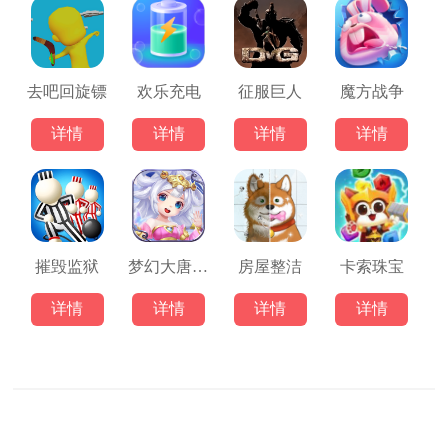
去吧回旋镖
欢乐充电
征服巨人
魔方战争
详情
详情
详情
详情
摧毁监狱
梦幻大唐(安卓版)
房屋整洁
卡索珠宝
详情
详情
详情
详情