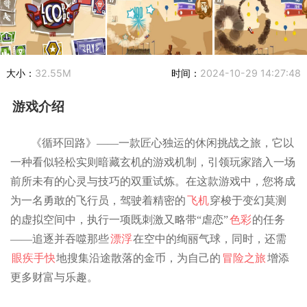
大小：
32.55M
时间：
2024-10-29 14:27:48
游戏介绍
《循环回路》——一款匠心独运的休闲挑战之旅，它以
一种看似轻松实则暗藏玄机的游戏机制，引领玩家踏入一场
前所未有的心灵与技巧的双重试炼。在这款游戏中，您将成
为一名勇敢的飞行员，驾驶着精密的
飞机
穿梭于变幻莫测
的虚拟空间中，执行一项既刺激又略带“虐恋”
色彩
的任务
——追逐并吞噬那些
漂浮
在空中的绚丽气球，同时，还需
眼疾手快
地搜集沿途散落的金币，为自己的
冒险之旅
增添
更多财富与乐趣。