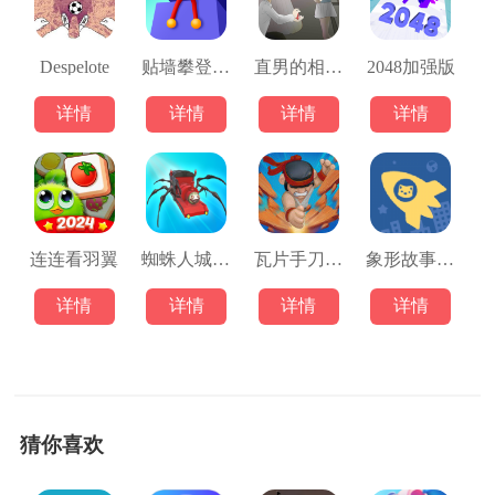
Despelote
贴墙攀登者手游
直男的相亲传说
2048加强版
详情
详情
详情
详情
连连看羽翼
蜘蛛人城市穿越游戏
瓦片手刀大师
象形故事游戏
详情
详情
详情
详情
猜你喜欢