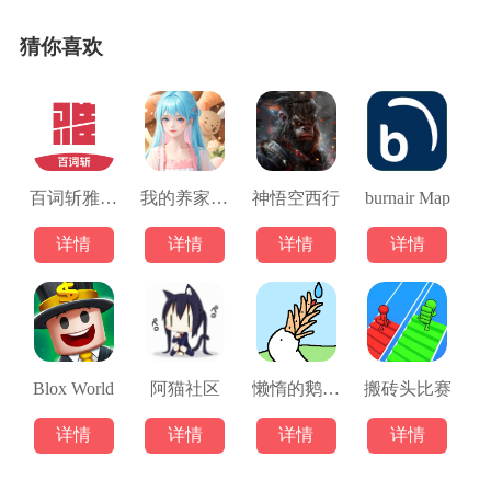
猜你喜欢
百词斩雅思手机版
我的养家日记手游
神悟空西行
burnair Map
详情
详情
详情
详情
Blox World
阿猫社区
懒惰的鹅中文版
搬砖头比赛
详情
详情
详情
详情