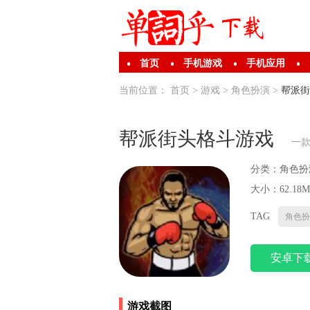
首页
手机游戏
手机应用
当前位置：
首页
>
游戏
>
角色扮演
>
帮派街
帮派街头格斗游戏
一
分类：
角色扮
大小：62.18M
TAG
角色扮
安卓下
游戏截图