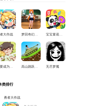
者大作战
梦回奇幻世界
宝宝童谣宝宝巴士
想要成为猫游戏
高山跳跃赛车最新版
无尽梦魇
本类排行
勇者大作战