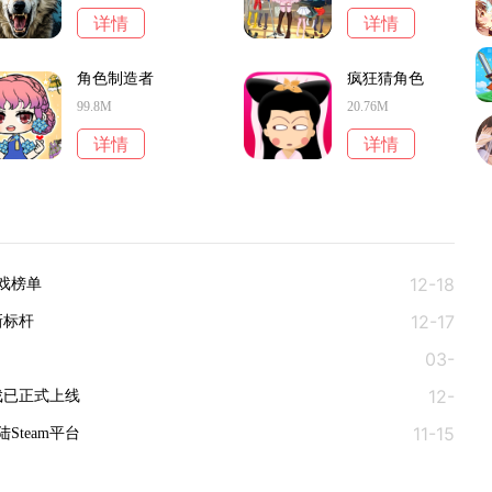
详情
详情
角色制造者
疯狂猜角色
99.8M
20.76M
详情
详情
12-18
戏榜单‌
12-17
新标杆
03-
12-
26
戏已正式上线
11-15
05
team平台