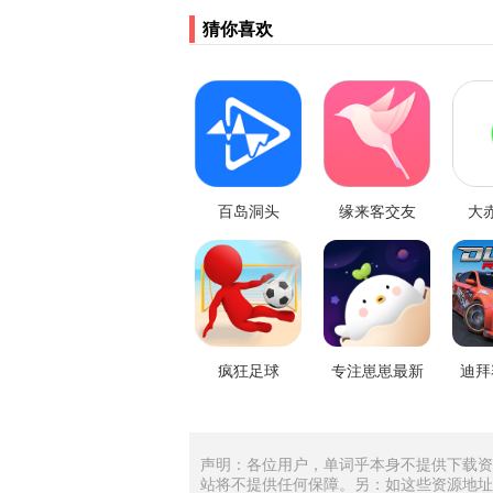
猜你喜欢
百岛洞头
缘来客交友
大
疯狂足球
专注崽崽最新
迪拜
声明：各位用户，单词乎本身不提供下载资
站将不提供任何保障。另：如这些资源地址