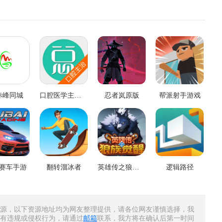
赤峰同城
口腔医学主治医师考试
忍者岚原版
帮派射手游戏
赛车手游
翻转溜冰者
英雄传之狼族觉醒
逻辑路径
源，以下资源地址均为网友整理提供，请各位网友谨慎选择，我
有违规或侵权行为，请通过
邮箱
联系，我方将在确认后第一时间