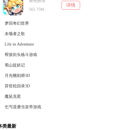
角色扮演
详情
565.75M
梦回奇幻世界
未颂者之歌
角色扮演
详情
162.5M
Life in Adventure
角色扮演
详情
610M
帮派街头格斗游戏
角色扮演
详情
105M
蜀山捉妖记
角色扮演
详情
62.18M
月光雕刻师3D
角色扮演
详情
73.98M
异世轮回录3D
角色扮演
详情
52.99M
魔鼠克星
角色扮演
详情
93.04M
乞丐逆袭当皇帝游戏
角色扮演
详情
44.85M
角色扮演
详情
本类最新
30.86M