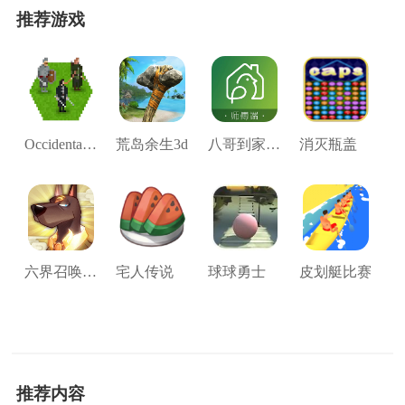
推荐游戏
Occidental Heroes
荒岛余生3d
八哥到家师傅端
消灭瓶盖
六界召唤师(官网版)
宅人传说
球球勇士
皮划艇比赛
推荐内容