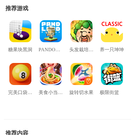
推荐游戏
糖果块黑洞
PANDOLAND
头发栽培日记
养一只坤坤
完美口袋绝妙射门
美食小当家最新版
旋转切水果
极限街篮
推荐内容