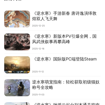
‌《逆水寒》手游新春 唐诗逸演绎敦
煌双人飞天舞
2025-12-25
‌《逆水寒》新版本PV引爆全网，国
风武侠叙事再攀高峰‌
2025-12-16
‌《逆水寒》国际版PC端登陆Steam
2025-11-12
逆水寒萌宠指南：轻松获取初级猫奴
称号全攻略
2025-11-03
‌《逆水寒》驰援云起台副本通关指南