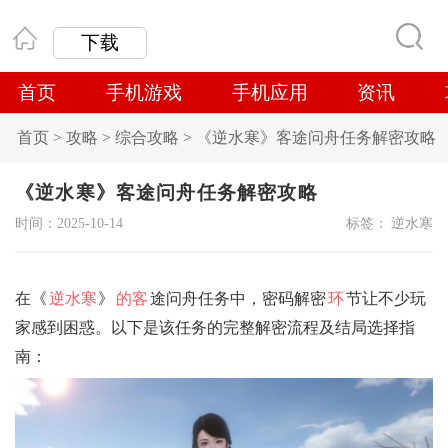
下载
首页
手机游戏
手机应用
资讯
首页
>
攻略
>
综合攻略
>
‌《逆水寒》客途问舟任务解密攻略
‌《逆水寒》客途问舟任务解密攻略
时间：2025-10-14
标签：
逆水寒
在《
逆水寒
》
的客
途问舟任务中，密码解密
环
节让不少玩
家感到困惑。以下是该任务的完整解密流程及结局选择指
南：