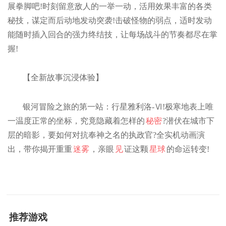
展拳脚吧!时刻留意敌人的一举一动，活用效果丰富的各类
秘技，谋定而后动地发动突袭!击破怪物的弱点，适时发动
能随时插入回合的强力终结技，让每场战斗的节奏都尽在掌
握!
【全新故事沉浸体验】
银河冒险之旅的第一站：行星雅利洛-Ⅵ!极寒地表上唯
一温度正常的坐标，究竟隐藏着怎样的
秘密
?潜伏在城市下
层的暗影，要如何对抗奉神之名的执政官?全实机动画演
出，带你揭开重重
迷雾
，亲眼
见
证这颗
星球
的命运转变!
推荐游戏