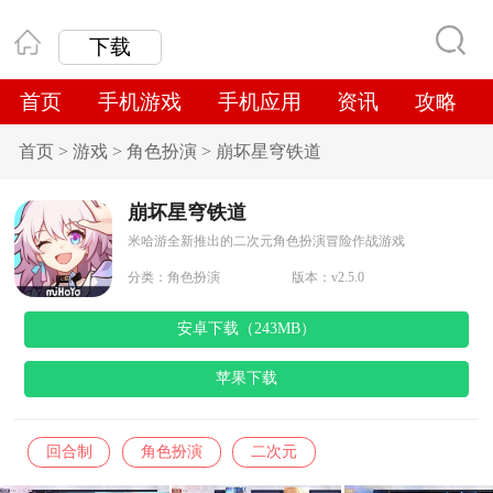
下载
首页
手机游戏
手机应用
资讯
攻略
首页
>
游戏
>
角色扮演
>
崩坏星穹铁道
崩坏星穹铁道
米哈游全新推出的二次元角色扮演冒险作战游戏
分类：
角色扮演
版本：v2.5.0
安卓下载（243MB）
苹果下载
回合制
角色扮演
二次元