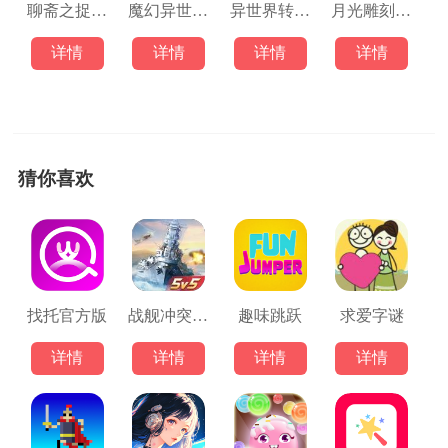
聊斋之捉妖记
魔幻异世转生模拟器
异世界转生模拟器3D
月光雕刻师3D
详情
详情
详情
详情
猜你喜欢
找托官方版
战舰冲突(正版)
趣味跳跃
求爱字谜
详情
详情
详情
详情