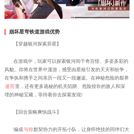
崩坏星穹铁道游戏优势
【穿越银河探索异星】
在游戏中，玩家可以探索银河间千奇百怪、多姿多彩的
风貌。你将在世界中漫游，感受由星核引发的天灾和纷争，
在争执和携手之间亲历一段又一段邂逅。在神秘危险的裂界
迷宫
里，还有更多诡秘的机关陷阱、危险狡诈的敌人和深
埋的神秘宝藏，等待着你去探索发现!
【回合策略爽快战斗】
编成
与你
默契协力的开拓小队，让身怀绝技的同伴们大