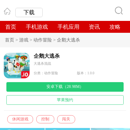
下载
首页
手机游戏
手机应用
资讯
攻略
首页
>
游戏
>
动作冒险
>
企鹅大逃杀
企鹅大逃杀
大逃杀混战
分类：
动作冒险
版本：1.0.0
安卓下载（28.98M）
苹果预约
休闲游戏
控制
闯关