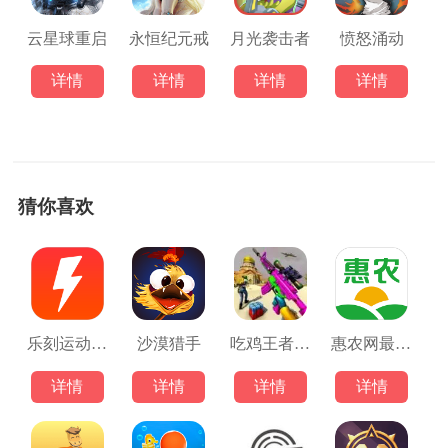
云星球重启
永恒纪元戒
月光袭击者
愤怒涌动
详情
详情
详情
详情
猜你喜欢
乐刻运动健身平台
沙漠猎手
吃鸡王者大战场
惠农网最新版
详情
详情
详情
详情