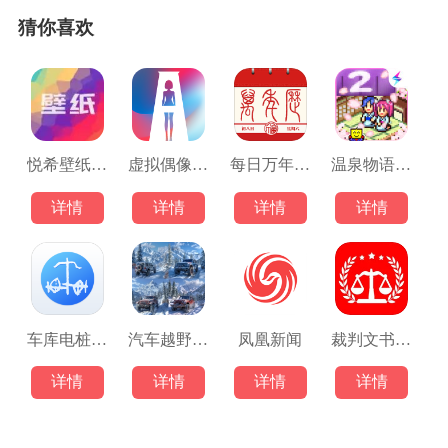
猜你喜欢
悦希壁纸安卓版
虚拟偶像定制
每日万年历安卓版
温泉物语2原版
详情
详情
详情
详情
车库电桩充电
汽车越野模拟器
凤凰新闻
裁判文书网上案例
详情
详情
详情
详情