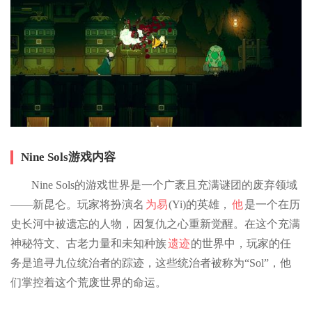
Nine Sols游戏内容
Nine Sols的游戏世界是一个广袤且充满谜团的废弃领域
——新昆仑。玩家将扮演名
为易
(Yi)的英雄，
他
是一个在历
史长河中被遗忘的人物，因复仇之心重新觉醒。在这个充满
神秘符文、古老力量和未知种族
遗迹
的世界中，玩家的任
务是追寻九位统治者的踪迹，这些统治者被称为“Sol”，他
们掌控着这个荒废世界的命运。