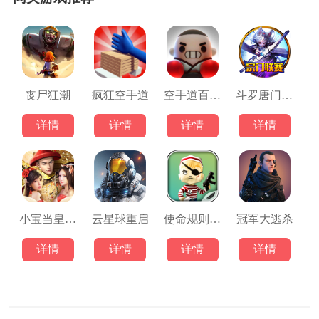
丧尸狂潮
疯狂空手道
空手道百分百
斗罗唐门手游
详情
详情
详情
详情
小宝当皇帝游戏
云星球重启
使命规则大逃杀
冠军大逃杀
详情
详情
详情
详情