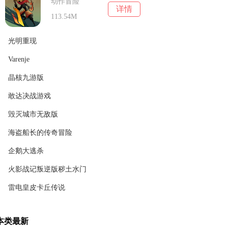
动作冒险
详情
113.54M
光明重现
Varenje
动作冒险
详情
10 4.99M
晶核九游版
动作冒险
详情
0M
敢达决战游戏
动作冒险
详情
1.65GB
毁灭城市无敌版
动作冒险
详情
1.62GB
海盗船长的传奇冒险
动作冒险
详情
87.93MB
企鹅大逃杀
动作冒险
详情
97.43M
火影战记叛逆版秽土水门
动作冒险
详情
28.98M
雷电皇皮卡丘传说
动作冒险
详情
85.49 MB
动作冒险
详情
本类最新
5.47 MB