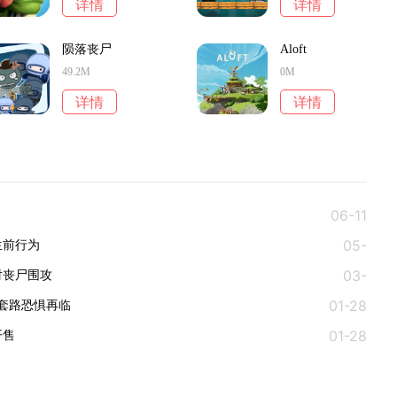
详情
详情
陨落丧尸
Aloft
49.2M
0M
详情
详情
06-11
05-
生前行为
03-
06
对丧尸围攻
01-28
09
路恐惧再临‌
01-28
开售