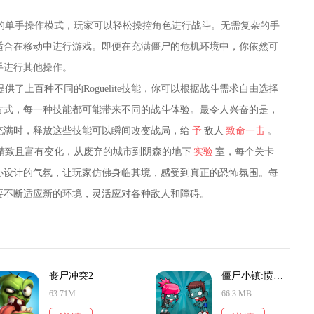
的单手操作模式，玩家可以轻松操控角色进行战斗。无需复杂的手
适合在移动中进行游戏。即便在充满僵尸的危机环境中，你依然可
手进行其他操作。
了上百种不同的Roguelite技能，你可以根据战斗需求自由选择
方式，每一种技能都可能带来不同的战斗体验。最令人兴奋的是，
充满时，释放这些技能可以瞬间改变战局，给
予
敌人
致命一击
。
精致且富有变化，从废弃的城市到阴森的地下
实验
室，每个关卡
心设计的气氛，让玩家仿佛身临其境，感受到真正的恐怖氛围。每
要不断适应新的环境，灵活应对各种敌人和障碍。
丧尸冲突2
僵尸小镇:愤怒的丧尸大作战
63.71M
66.3 MB