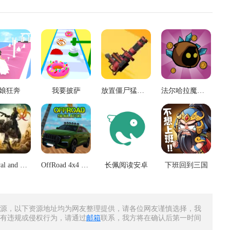
娘狂奔
我要披萨
放置僵尸猛攻幸存者
法尔哈拉魔法跳跃
Survival and Rise: Being Alive
OffRoad 4x4 Suv Simulator 2021
长佩阅读安卓
下班回到三国
源，以下资源地址均为网友整理提供，请各位网友谨慎选择，我
有违规或侵权行为，请通过
邮箱
联系，我方将在确认后第一时间