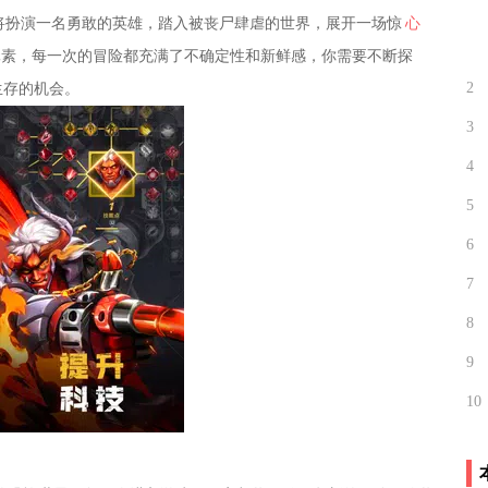
将扮演一名勇敢的英雄，踏入被丧尸肆虐的世界，展开一场惊
心
ike元素，每一次的冒险都充满了不确定性和新鲜感，你需要不断探
2
生存的机会。
3
4
5
6
7
8
9
10