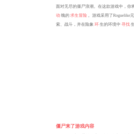
面对无尽的僵尸浪潮。在这款游戏中，你
动
魄的
求生冒险
。游戏采用了Roguel
索、战斗，并在险象
环
生的环境中
寻找
僵尸来了游戏内容