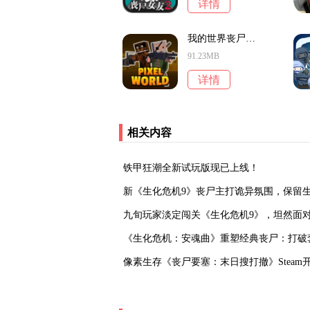
详情
我的世界丧尸中文版
91.23MB
详情
相关内容
铁甲狂潮全新试玩版现已上线！
新《生化危机9》丧尸主打诡异氛围，保留
‌九旬玩家淡定闯关《生化危机9》，坦然面
《生化危机：安魂曲》重塑经典丧尸：打破套
‌像素生存《丧尸要塞：末日搜打撤》Steam