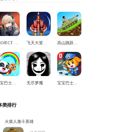
PROJECT NET
飞天大冒险游戏
高山跳跃赛车最新版
宝宝巴士魔力画笔
无尽梦魇
宝宝巴士奇妙探案日记
本类排行
火柴人激斗英雄