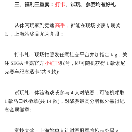
三、福利三重奏：
打卡
、试玩、参赛均有好礼
从休闲玩家到竞速
高手
，都能在现场收获专属奖
励，上海站奖品尤为亮眼：
打卡礼：现场拍照发任意社交平台并加指定 tag，关
注 SEGA 世嘉官方
小红书
账号，即可随机获得 1 款索尼
克赛车纪念透卡(共 6 款);
试玩礼：体验游戏或参与 4 人对战赛，可随机领取
1 款马口铁徽章(共 14 款)，对战赛最高分者额外赢得纪
念金属徽章;
竞技大奖：上海站单人计时赛冠军将抱走外星人