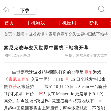
下载
首页
手机游戏
手机应用
资讯
首页
>
新闻
>
游戏资讯
>
索尼克赛车交叉世界中国线下站将
开幕
索尼克赛车交叉世界中国线下站将开幕
时间：2025-10-21
标签：
索尼克赛车交叉世界
由世嘉竞速游戏精锐团队打造的全明星
赛车
游戏
《
索尼克赛车
交叉世界》，自 9
月
25 日全球发售以来
便
收获
玩家盛赞 —— 截至 10 月 20 日，Steam 平台斩获
“好评如潮” 评价，
PS
5 版在 Metacritic 更是拿下 9.1 的
高分。如今这场 “跨世界” 竞速盛宴即将落地线下，10
月起中国巡回赛将由上海启程，席卷多座城市，不仅能