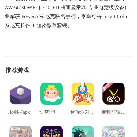
AW3423DWF QD-OLED 曲面显示器(专业电竞级设备)，
亚军获 PowerA 索尼克联名手柄，季军可得 Insert Coin
索尼克长袖 T 恤及徽章套装。
推荐游戏
求别掉apk
悟空清理
迷你派对最新版
视频剪辑工具