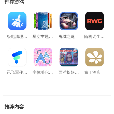
推荐游戏
极电清理手机版
星空主题壁纸
鬼城之谜
随机词生成器
讯飞写作助手
字体美化大师安卓版
西游捉妖日记
布丁酒店
推荐内容