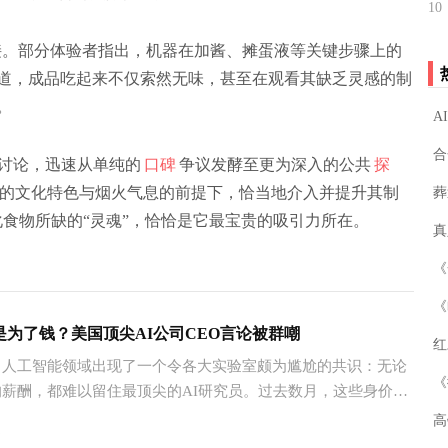
10
接。部分体验者指出，机器在加酱、摊蛋液等关键步骤上的
道，成品吃起来不仅索然无味，甚至在观看其缺乏灵感的制
。
讨论，迅速从单纯的
口碑
争议发酵至更为深入的公共
探
的文化特色与烟火气息的前提下，恰当地介入并提升其制
葬
化食物所缺的“灵魂”，恰恰是它最宝贵的吸引力所在。
‌
是为了钱？美国顶尖AI公司CEO言论被群嘲
红
工智能领域出现了一个令各大实验室颇为尴尬的共识：无论
薪酬，都难以留住最顶尖的AI研究员。过去数月，这些身价千
精英们在各大实验室之间频繁流动，引发了行业震动。
‌
6