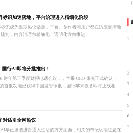
内容标识加速落地，平台治理进入精细化阶段
容标识成为近期热议话题，平台、创作者与用户都在适应更清晰
别规则，内容治理向精细化、透明化方向推进。
1
5
，国行AI即将分批推出！
2
6 财年第三季度财报电话会议上，苹果 CEO 库克正式确认，
3
 智能的首批功能已获得中国监管审批，国行苹果设备即将上线相关
4
3
5
6
亲子对话引全网热议‌
7
I早已渗透进普通人生活的方方面面，相关的奇葩玩法也总在