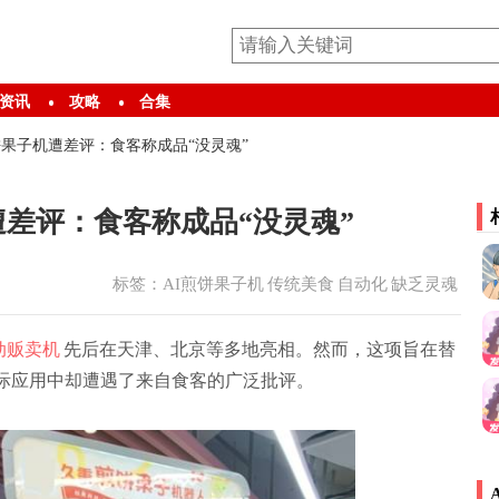
资讯
攻略
合集
饼果子机遭差评：食客称成品“没灵魂”
遭差评：食客称成品“没灵魂”
标签：
AI煎饼果子机
传统美食
自动化
缺乏灵魂
动贩卖机
先后在天津、北京等多地亮相。然而，这项旨在替
实际应用中却遭遇了来自食客的广泛批评。