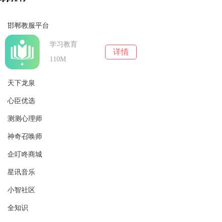
邯郸教服平台
学习教育
详情
110M
天下龙泉
心臣优选
实用工具
详情
64.6M
测测心理师
生活消费
详情
75.29M
神奇召唤师
实用工具
详情
162.28MB
企叮咚商城
休闲益智
详情
37.84M
星讯音乐
实用工具
详情
68.5M
小智社区
学习教育
详情
89.27M
全知识
生活消费
详情