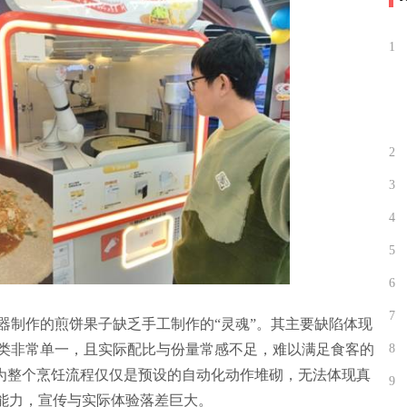
1
2
3
4
5
6
7
制作的煎饼果子缺乏手工制作的“灵魂”。其主要缺陷体现
类非常单一，且实际配比与份量常感不足，难以满足食客的
8
为整个烹饪流程仅仅是预设的自动化动作堆砌，无法体现真
9
应能力，宣传与实际体验落差巨大。