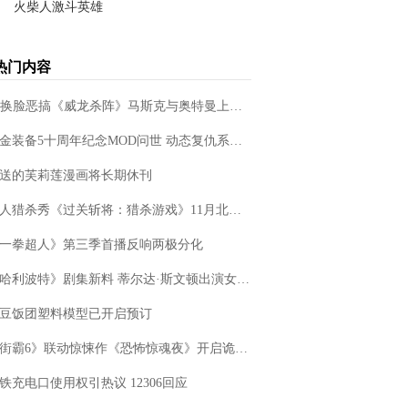
89.54M
火柴人激斗英雄
学习教育
详情
192.9MB
动作冒险
详情
热门内容
113.54M
‌AI换脸恶搞《威龙杀阵》马斯克与奥特曼上演"硅谷恩怨"对决
合金装备5十周年纪念MOD问世 动态复仇系统颠覆玩法
送的芙莉莲漫画将长期休刊
真人猎杀秀《过关斩将：猎杀游戏》11月北美上映
《一拳超人》第三季首播反响两极分化
《哈利波特》剧集新料 蒂尔达·斯文顿出演女性版伏地魔
豆饭团塑料模型已开启预订
《街霸6》联动惊悚作《恐怖惊魂夜》开启诡异格斗盛宴‌
高铁充电口使用权引热议 12306回应