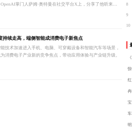
OpenAI掌门人萨姆·奥特曼在社交平台X上，分享了他听来的
8
离谱”的ChatGPT用法：把全家的日程系统同步给AI，让它自行
9
3
两个孩子各自的兴趣点，每天早高峰送孩子上学的路上，直接生
10
制专属播客，内容精准涵盖老大当天下午的少年足球赛事安排，
要举办的生日派对筹备进度，再穿插几条适配孩子认知水平的趣
热度持续走高，端侧智能成消费电子新焦点
充时长。说白了就是把本该家长和孩子面对面闲聊交心的亲子时
智能技术加速进入手机、电脑、可穿戴设备和智能汽车等场景，
交付给一款追求效率的工具来代劳。
成为消费电子产业新的竞争焦点，带动应用体验与产业链升级。
‌
2
惊
宝
车
明