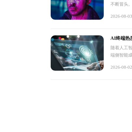
不断冒头。
一个堪称“
2026-08-0
梳理家中
成一期定
老二马上
AI终端
味资讯填
随着人工
刻，完全
端侧智能
2026-08-0