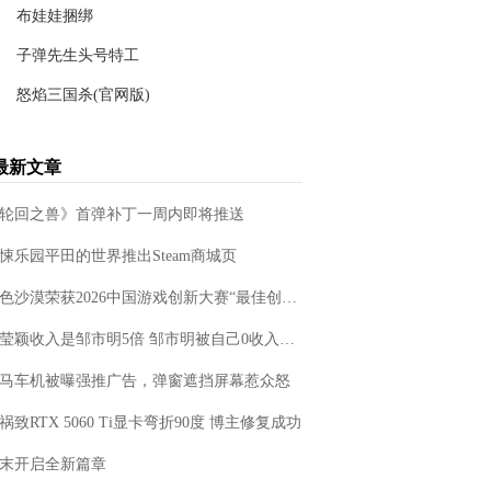
96.50MB
布娃娃捆绑
休闲益智
详情
25.6M
子弹先生头号特工
塔防策略
详情
89.2MB
怒焰三国杀(官网版)
射击枪战
详情
34.3M
卡牌游戏
详情
最新文章
810.65MB
《轮回之兽》首弹补丁一周内即将推送‌
悚乐园平田的世界推出Steam商城页
红色沙漠荣获2026中国游戏创新大赛“最佳创新海外游戏奖”
冉莹颖收入是邹市明5倍 邹市明被自己0收入吓到了
马车机被曝强推广告，弹窗遮挡屏幕惹众怒
祸致RTX 5060 Ti显卡弯折90度 博主修复成功
末开启全新篇章