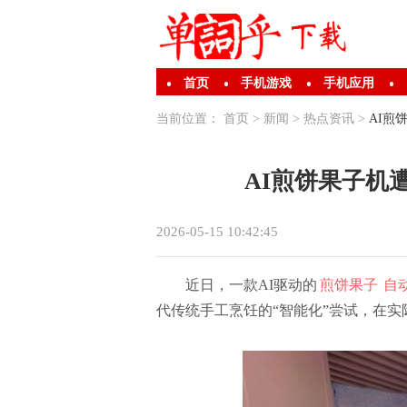
首页
手机游戏
手机应用
当前位置：
首页
>
新闻
>
热点资讯
>
AI煎
AI煎饼果子机
2026-05-15 10:42:45
近日，一款AI驱动的
煎饼果子
自
代传统手工烹饪的“智能化”尝试，在