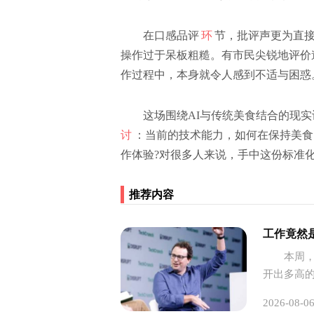
在口感品评
环
节，批评声更为直
操作过于呆板粗糙。有市民尖锐地评价
作过程中，本身就令人感到不适与困惑
这场围绕AI与传统美食结合的现实
讨
：当前的技术能力，如何在保持美食
作体验?对很多人来说，手中这份标准
推荐内容
工作竟然
本周，人
开出多高的
万的技术
2026-08-0