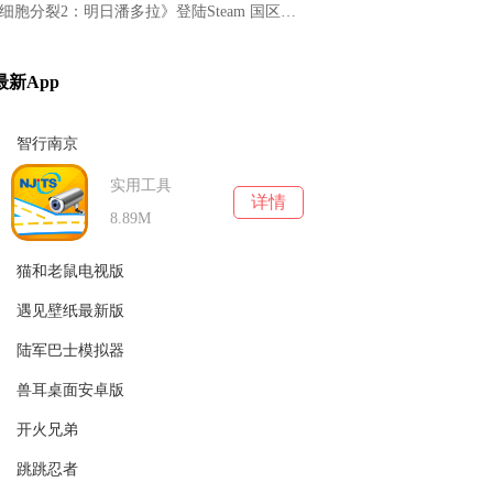
‌《细胞分裂2：明日潘多拉》登陆Steam 国区特惠24元
最新App
智行南京
实用工具
详情
8.89M
猫和老鼠电视版
遇见壁纸最新版
休闲益智
详情
16.18M
陆军巴士模拟器
主题美化
详情
3.92M
兽耳桌面安卓版
休闲益智
详情
38.65M
开火兄弟
主题美化
详情
204.04MB
跳跳忍者
射击枪战
详情