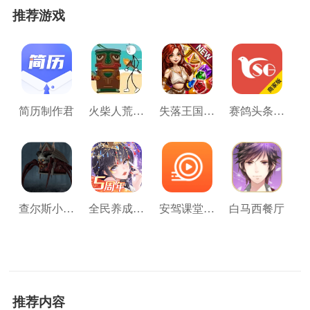
推荐游戏
简历制作君
火柴人荒岛大逃亡
失落王国的奇幻宝石
赛鸽头条公棚商家版
查尔斯小火车怪物
全民养成之女皇陛下(qq版)
安驾课堂 v3.1.5
白马西餐厅
推荐内容