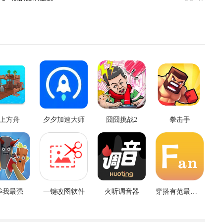
上方舟
夕夕加速大师
囧囧挑战2
拳击手
斧我最强
一键改图软件
火听调音器
穿搭有范最新版