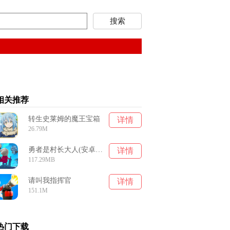
相关推荐
转生史莱姆的魔王宝箱
详情
26.79M
勇者是村长大人(安卓版)
详情
117.29MB
请叫我指挥官
详情
151.1M
热门下载