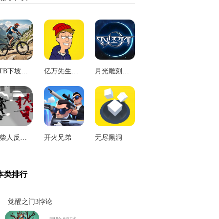
MTB下坡山地自行车
亿万先生闲置大亨
月光雕刻师3D
火柴人反恐模拟器
开火兄弟
无尽黑洞
本类排行
觉醒之门3悖论