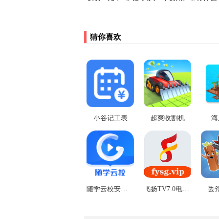
猜你喜欢
小谷记工表
超爽收割机
海
随学云校安卓版
飞扬TV7.0电视版
丢