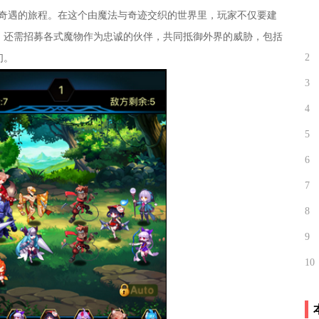
奇遇的旅程。在这个由魔法与奇迹交织的世界里，玩家不仅要建
，还需招募各式魔物作为忠诚的伙伴，共同抵御外界的威胁，包括
2
们。
3
4
5
6
7
8
9
10