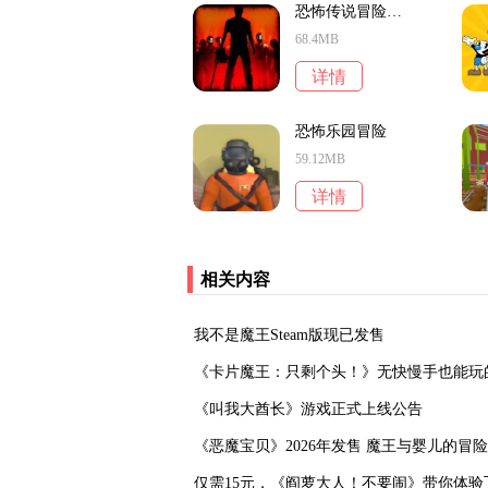
恐怖传说冒险解谜
68.4MB
详情
恐怖乐园冒险
59.12MB
详情
相关内容
我不是魔王Steam版现已发售
《卡片魔王：只剩个头！》无快慢手也能玩的
‌《叫我大酋长》游戏正式上线公告‌
《恶魔宝贝》2026年发售 魔王与婴儿的冒险
仅需15元，《阎萝大人！不要闹》带你体验