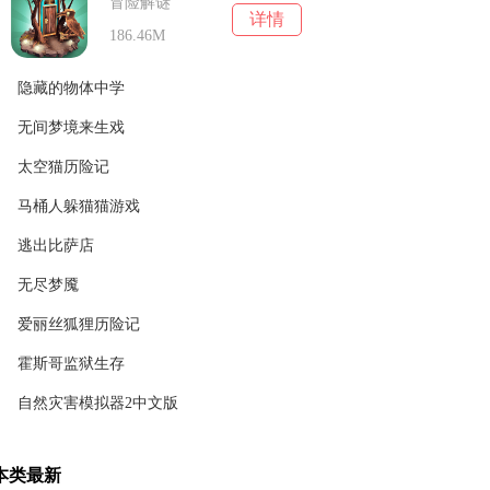
冒险解谜
详情
186.46M
隐藏的物体中学
无间梦境来生戏
冒险解谜
详情
159.70M
太空猫历险记
冒险解谜
详情
148.31M
马桶人躲猫猫游戏
冒险解谜
详情
32.55M
逃出比萨店
冒险解谜
详情
18.30M
无尽梦魇
冒险解谜
详情
43.16M
爱丽丝狐狸历险记
冒险解谜
详情
449.6 MB
霍斯哥监狱生存
冒险解谜
详情
20.36M
自然灾害模拟器2中文版
冒险解谜
详情
103.88 MB
冒险解谜
详情
本类最新
96.33M