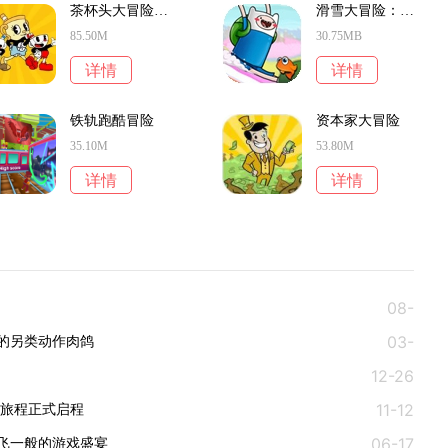
茶杯头大冒险解谜
滑雪大冒险：探险时光
85.50M
30.75MB
详情
详情
铁轨跑酷冒险
资本家大冒险
35.10M
53.80M
详情
详情
08-
03-
06
另类动作肉鸽‌
12-26
09
11-12
旅程正式启程‌
06-17
飞一般的游戏盛宴