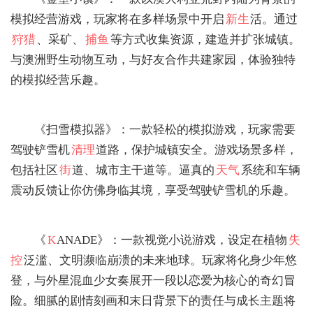
模拟经营游戏，玩家将在多样场景中开启
新生
活。通过
狩猎
、采矿、
捕鱼
等方式收集资源，建造并扩张城镇。
与澳洲野生动物互动，与好友合作共建家园，体验独特
的模拟经营乐趣。
‌《扫雪模拟器》‌：一款轻松的模拟游戏，玩家需要
驾驶铲雪机
清理
道路，保护城镇安全。游戏场景多样，
包括社区
街
道、城市主干道等。逼真的
天气
系统和车辆
震动反馈让你仿佛身临其境，享受驾驶铲雪机的乐趣。
‌《
K
ANADE》‌：一款视觉小说游戏，设定在植物
失
控
泛滥、文明濒临崩溃的未来地球。玩家将化身少年悠
登，与外星混血少女奏展开一段以恋爱为核心的奇幻冒
险。细腻的剧情刻画和末日背景下的责任与成长主题将