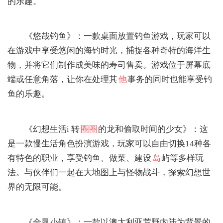
的乐趣。
‌《悠哉钓鱼》‌：一款桌面放置钓鱼游戏，玩家可以
在游戏中享受悠闲的海钓时光，捕捉各种奇特的海洋生
物，并将它们制作成美味的寿司售卖。游戏位于屏幕底
端或任意角落，让你在处理其
他
事务的同时也能享受钓
鱼的乐趣。
‌《幻想生活i 转
圈圈
的龙和偷取时间的少女》‌：这
是一款慢生活角色扮演游戏，玩家可以自由切换14种各
有特色的职业，享受钓鱼、做菜、建设
岛
屿等多样玩
法。与伙伴们一起在大地图上与怪物战斗，探索幻想世
界的无限可能。
‌《金垦小镇》‌：一款以澳大利亚荒野内陆为背景的