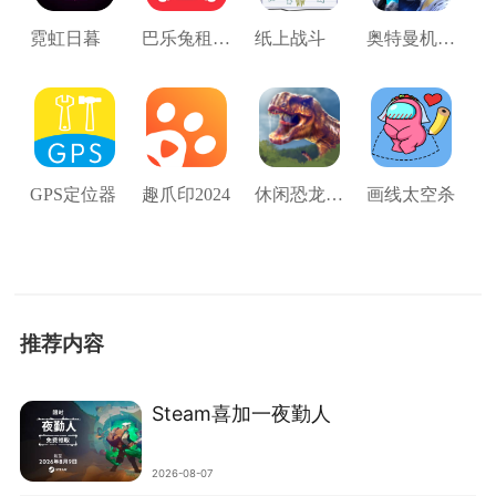
霓虹日暮
巴乐兔租房官方版
纸上战斗
奥特曼机甲护卫队
GPS定位器
趣爪印2024
休闲恐龙大亨
画线太空杀
推荐内容
Steam喜加一夜勤人
2026-08-07