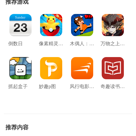
推荐游戏
倒数日
像素精灵大乱斗
木偶人：麻烦时间
万物之上觉醒最新版
抓起盒子
妙趣p图
风行电影Pad版
奇趣读书馆官方版
推荐内容