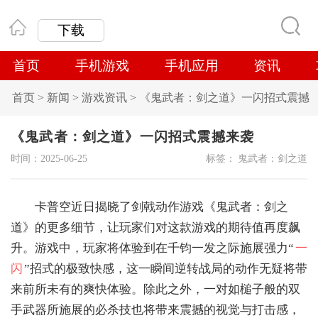
下载
首页
手机游戏
手机应用
资讯
首页
>
新闻
>
游戏资讯
>
《鬼武者：剑之道》一闪招式震撼
来袭
《鬼武者：剑之道》一闪招式震撼来袭
时间：2025-06-25
标签：
鬼武者：剑之道
卡普空近日揭晓了剑戟动作游戏《鬼武者：剑之
道》的更多细节，让玩家们对这款游戏的期待值再度飙
升。游戏中，玩家将体验到在千钧一发之际施展强力“
一
闪
”招式的极致快感，这一瞬间逆转战局的动作无疑将带
来前所未有的爽快体验。除此之外，一对如槌子般的双
手武器所施展的必杀技也将带来震撼的视觉与打击感，