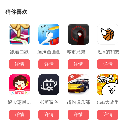
猜你喜欢
跟着白线
脑洞画画画
城市兄弟大逃亡
飞翔的扣篮
详情
详情
详情
详情
聚实惠最新版
必剪调色
超跑俱乐部
Cats大战争
详情
详情
详情
详情