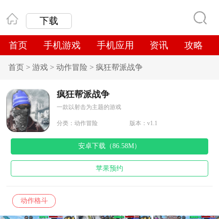
下载
首页
手机游戏
手机应用
资讯
攻略
首页
>
游戏
>
动作冒险
>
疯狂帮派战争
疯狂帮派战争
一款以射击为主题的游戏
分类：
动作冒险
版本：v1.1
安卓下载（86.58M）
苹果预约
动作格斗