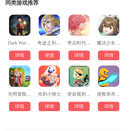
同类游戏推荐
Dark War Survival
奇迹之剑游戏
奇点时代游戏
魔法少女毁灭者
详情
详情
详情
详情
光明冒险游戏
光剑小骑士
使命规则大逃杀
拯救幸存者行动
详情
详情
详情
详情