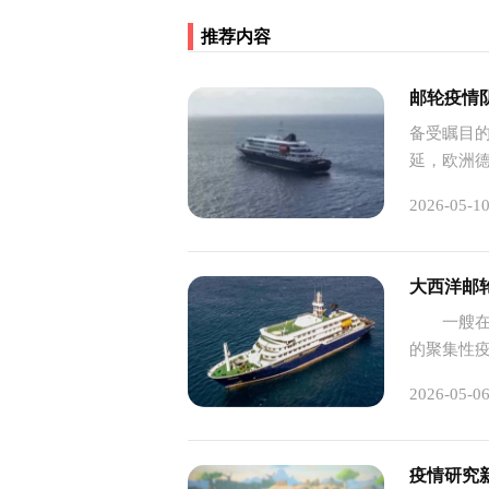
推荐内容
邮轮疫情
备受瞩目的
延，欧洲
民。
2026-05-1
大西洋邮
一艘在南
的聚集性疫
轮，已报告
2026-05-0
人重症。
的关键在
‌疫情研