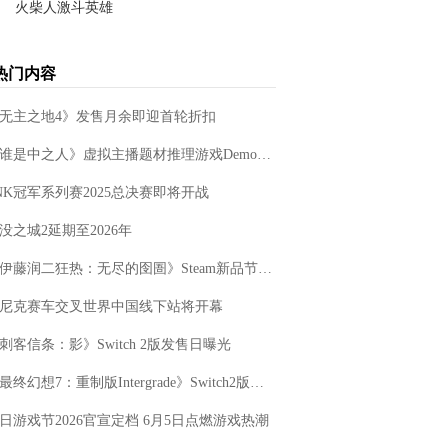
89.54M
火柴人激斗英雄
学习教育
详情
192.9MB
动作冒险
详情
热门内容
113.54M
无主之地4》发售月余即迎首轮折扣
‌《谁是中之人》虚拟主播题材推理游戏Demo更新
SNK冠军系列赛2025总决赛即将开战
没之城2延期至2026年
‌《伊藤润二狂热：无尽的囹圄》Steam新品节亮相
尼克赛车交叉世界中国线下站将开幕
刺客信条：影》Switch 2版发售日曝光
‌《最终幻想7：重制版Intergrade》Switch2版新预告公布
日游戏节2026官宣定档 6月5日点燃游戏热潮