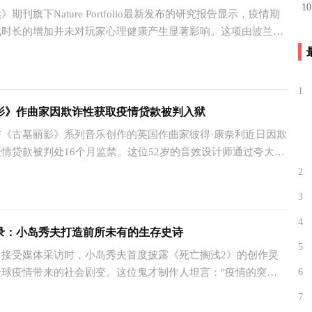
1
刊旗下Nature Portfolio最新发布的研究报告显示，疫情期
戏时长的增加并未对玩家心理健康产生显著影响。这项由波兰亚
维奇大学科研团队主导的元分析研究，系统评估了COVID-19大
9
游戏行为与心理幸福感之间的关联。
1
影》作曲家因欺诈性获取疫情贷款被判入狱
古墓丽影》系列音乐创作的英国作曲家彼得·康奈利近日因欺
情贷款被判处16个月监禁。这位52岁的音效设计师通过夸大公
方式，在2020年非法获取了两笔总额达5.95万英镑的"回弹贷
2
1
3
4
录：小岛秀夫打造前所未有的生存史诗
5
受媒体采访时，小岛秀夫首度披露《死亡搁浅2》的创作灵
全球疫情带来的社会剧变。这位鬼才制作人坦言："疫情的突然
6
意识到，现实世界正朝着与《死亡搁浅》预言相似的方向崩坏
7
6
人之间的物理联结正在以惊人的速度消逝。"