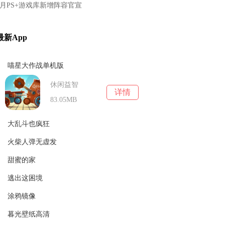
0月PS+游戏库新增阵容官宣
最新App
喵星大作战单机版
休闲益智
详情
83.05MB
大乱斗也疯狂
火柴人弹无虚发
动作冒险
详情
67MB
甜蜜的家
射击枪战
详情
66.37M
逃出这困境
养成经营
详情
76.74MB
涂鸦镜像
动作冒险
详情
37.76MB
暮光壁纸高清
休闲益智
详情