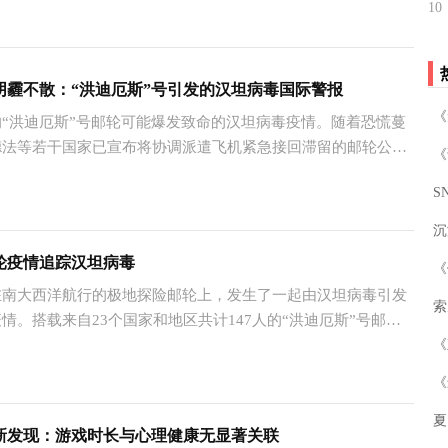
10
阴霾不散：“洪迪厄斯”号引发的汉坦病毒国际警报
《
“洪迪厄斯”号邮轮可能爆发致命的汉坦病毒疫情。随着恐慌蔓
德法等若干国家已宣布将协调派遣飞机紧急接回滞留的邮轮公
0
‌
沉
轮疫情追踪汉坦病毒
大西洋航行的极地探险邮轮上，发生了一起由汉坦病毒引发
索
情。搭载来自23个国家和地区共计147人的“洪迪厄斯”号邮
包括2例确诊病例在内的至少7例感染者，其中3人不幸死亡，1
《
6
复旦大学附属华山医院感染科副主任王新宇分析指出，此次疫情
于确定具体的传播方式。
夏
究新发现：游戏时长与心理健康无显著关联