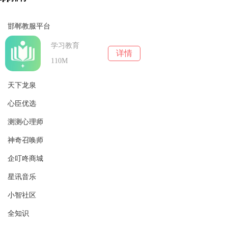
邯郸教服平台
学习教育
详情
110M
天下龙泉
心臣优选
实用工具
详情
64.6M
测测心理师
生活消费
详情
75.29M
神奇召唤师
实用工具
详情
162.28MB
企叮咚商城
休闲益智
详情
37.84M
星讯音乐
实用工具
详情
68.5M
小智社区
学习教育
详情
89.27M
全知识
生活消费
详情