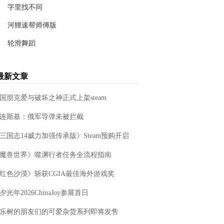
29.69M
字里找不同
主题美化
详情
8.79M
河狸速帮师傅版
休闲益智
详情
5.0M
轮滑舞蹈
社交应用
详情
71.82M
休闲益智
详情
最新文章
20.3M
国朋克爱与破坏之神正式上架steam
连斯基：俄军导弹未被拦截
《三国志14威力加强传承版》Steam预购开启‌
《魔兽世界》噬渊行者任务全流程指南‌
《红色沙漠》斩获CGIA最佳海外游戏奖‌
夕光年2026ChinaJoy参展首日
乐树的朋友们的可爱杂货系列即将发售