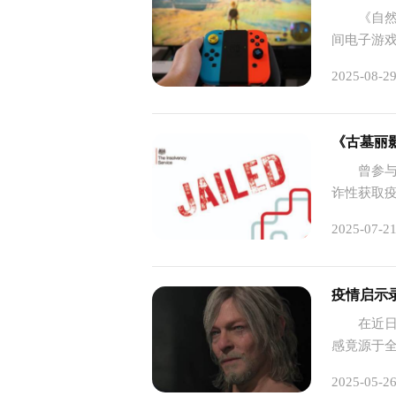
《自然》期
间电子游
当·密茨凯
2025-08-2
流行期间
《古墓丽
曾参与《
诈性获取疫
司营业额的
2025-07-2
款"。
疫情启示
在近日接
感竟源于
爆发让我
2025-05-2
——人与